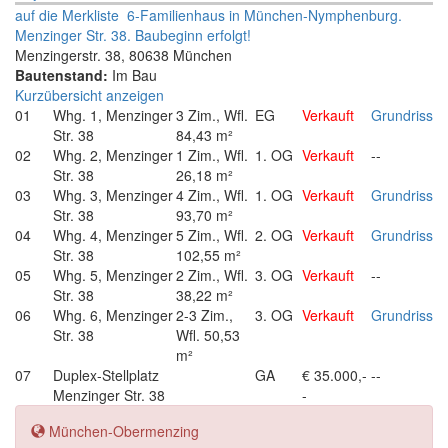
auf die Merkliste
6-Familienhaus in München-Nymphenburg.
Menzinger Str. 38. Baubeginn erfolgt!
Menzingerstr. 38, 80638 München
Bautenstand:
Im Bau
Kurzübersicht anzeigen
01
Whg. 1, Menzinger
3 Zim., Wfl.
EG
Verkauft
Grundriss
Str. 38
84,43 m²
02
Whg. 2, Menzinger
1 Zim., Wfl.
1. OG
Verkauft
--
Str. 38
26,18 m²
03
Whg. 3, Menzinger
4 Zim., Wfl.
1. OG
Verkauft
Grundriss
Str. 38
93,70 m²
04
Whg. 4, Menzinger
5 Zim., Wfl.
2. OG
Verkauft
Grundriss
Str. 38
102,55 m²
05
Whg. 5, Menzinger
2 Zim., Wfl.
3. OG
Verkauft
--
Str. 38
38,22 m²
06
Whg. 6, Menzinger
2-3 Zim.,
3. OG
Verkauft
Grundriss
Str. 38
Wfl. 50,53
m²
07
Duplex-Stellplatz
GA
€ 35.000,-
--
Menzinger Str. 38
-
München-Obermenzing