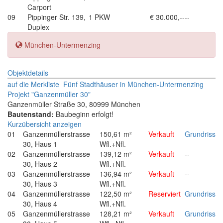
Carport
09
Pippinger Str. 139,
1 PKW
€ 30.000,--
--
Duplex
München-Untermenzing
Objektdetails
auf die Merkliste
Fünf Stadthäuser in München-Untermenzing
Projekt "Ganzenmüller 30"
Ganzenmüller Straße 30, 80999 München
Bautenstand:
Baubeginn erfolgt!
Kurzübersicht anzeigen
01
Ganzenmüllerstrasse
150,61 m²
Verkauft
Grundriss
30, Haus 1
Wfl.+Nfl.
02
Ganzenmüllerstrasse
139,12 m²
Verkauft
--
30, Haus 2
Wfl.+Nfl.
03
Ganzenmüllerstrasse
136,94 m²
Verkauft
--
30, Haus 3
Wfl.+Nfl.
04
Ganzenmüllerstrasse
122,50 m²
Reserviert
Grundriss
30, Haus 4
Wfl.+Nfl.
05
Ganzenmüllerstrasse
128,21 m²
Verkauft
Grundriss