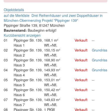
Objektdetails
auf die Merkliste
Drei Reihenhäuser und zwei Doppelhäuser in
München-Obermenzing Projekt "Pippinger 139"
Pippinger Straße 139, 81247 München
Bautenstand:
Baubeginn erfolgt!
Kurzübersicht anzeigen
01
Pippinger Str. 139,
168,1 m²
Verkauft
--
Haus 1
Wfl.+Nfl.
02
Pippinger Str. 139,
150,15 m²
Verkauft
Grundriss
Haus 2
Wfl.+Nfl.
03
Pippinger Str. 139,
168,90 m²
Verkauft
Grundriss
Haus 3
Wfl.+Nfl.
04
Pippinger Str. 139,
149,93 m²
Verkauft
Grundriss
Haus 4
Wfl.+Nfl.
05
Pippinger Str. 139,
153,01 m²
Verkauft
--
Haus 5
Wfl.+Nfl.
06
Pippinger Str. 139,
150,42 m²
Verkauft
--
Haus 6
Wfl.+Nfl.
07
Pippinger Str. 139,
149,63 m²
Verkauft
--
Haus 7
Wfl.+Nfl.
08
Pippinger Str. 139,
1 PKW
Verkauft
--