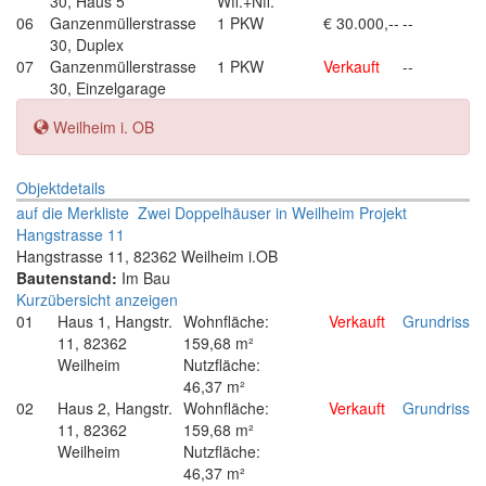
30, Haus 5
Wfl.+Nfl.
06
Ganzenmüllerstrasse
1 PKW
€ 30.000,--
--
30, Duplex
07
Ganzenmüllerstrasse
1 PKW
Verkauft
--
30, Einzelgarage
Weilheim i. OB
Objektdetails
auf die Merkliste
Zwei Doppelhäuser in Weilheim Projekt
Hangstrasse 11
Hangstrasse 11, 82362 Weilheim i.OB
Bautenstand:
Im Bau
Kurzübersicht anzeigen
01
Haus 1, Hangstr.
Wohnfläche:
Verkauft
Grundriss
11, 82362
159,68 m²
Weilheim
Nutzfläche:
46,37 m²
02
Haus 2, Hangstr.
Wohnfläche:
Verkauft
Grundriss
11, 82362
159,68 m²
Weilheim
Nutzfläche:
46,37 m²