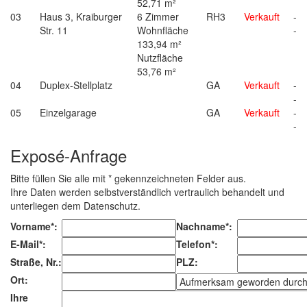
52,71 m²
03
Haus 3, Kraiburger
6 Zimmer
RH3
Verkauft
-
Str. 11
Wohnfläche
-
133,94 m²
Nutzfläche
53,76 m²
04
Duplex-Stellplatz
GA
Verkauft
-
-
05
Einzelgarage
GA
Verkauft
-
-
Exposé-Anfrage
Bitte füllen Sie alle mit * gekennzeichneten Felder aus.
Ihre Daten werden selbstverständlich vertraulich behandelt und
unterliegen dem Datenschutz.
Vorname
*
:
Nachname
*
:
E-Mail
*
:
Telefon
*
:
Straße, Nr.:
PLZ:
Ort:
Ihre