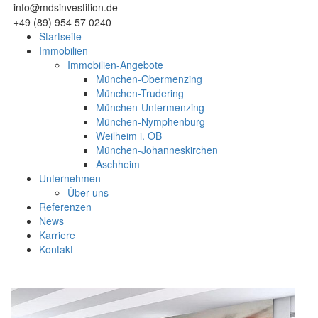
info@mdsinvestition.de
+49 (89) 954 57 0240
Startseite
Immobilien
Immobilien-Angebote
München-Obermenzing
München-Trudering
München-Untermenzing
München-Nymphenburg
Weilheim i. OB
München-Johanneskirchen
Aschheim
Unternehmen
Über uns
Referenzen
News
Karriere
Kontakt