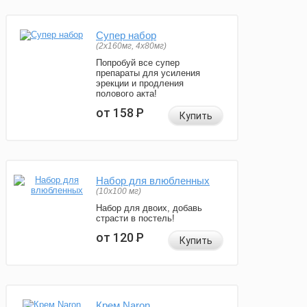
Супер набор
(2х160мг, 4х80мг)
Попробуй все супер
препараты для усиления
эрекции и продления
полового акта!
от 158
Р
Купить
Набор для влюбленных
(10х100 мг)
Набор для двоих, добавь
страсти в постель!
от 120
Р
Купить
Крем Naron