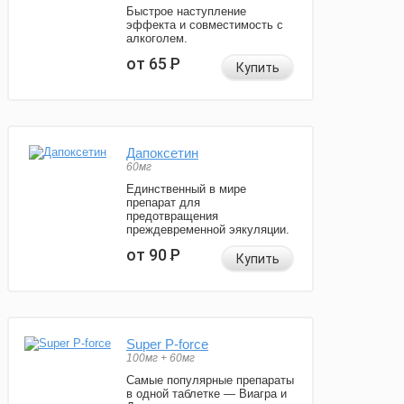
Быстрое наступление
эффекта и совместимость с
алкоголем.
от 65
Р
Купить
Дапоксетин
60мг
Единственный в мире
препарат для
предотвращения
преждевременной эякуляции.
от 90
Р
Купить
Super P-force
100мг + 60мг
Самые популярные препараты
в одной таблетке — Виагра и