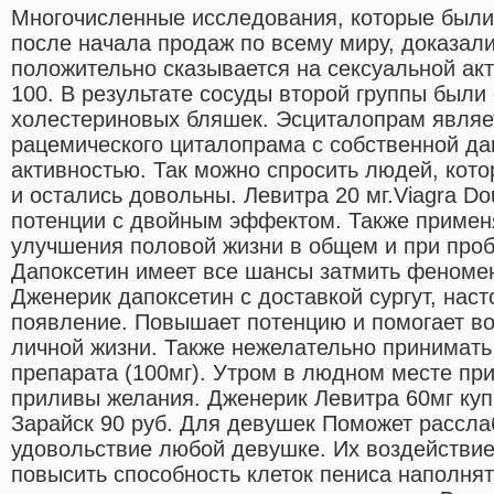
Многочисленные исследования, которые были 
после начала продаж по всему миру, доказали
положительно сказывается на сексуальной акт
100. В результате сосуды второй группы были
холестериновых бляшек. Эсциталопрам являе
рацемического циталопрама с собственной да
активностью. Так можно спросить людей, кот
и остались довольны. Левитра 20 мг.Viagra Dou
потенции с двойным эффектом. Также примен
улучшения половой жизни в общем и при проб
Дапоксетин имеет все шансы затмить феноме
Дженерик дапоксетин с доставкой сургут, наст
появление. Повышает потенцию и помогает во
личной жизни. Также нежелательно принимать
препарата (100мг). Утром в людном месте пр
приливы желания. Дженерик Левитра 60мг купи
Зарайск 90 руб. Для девушек Поможет рассла
удовольствие любой девушке. Их воздействие
повысить способность клеток пениса наполня