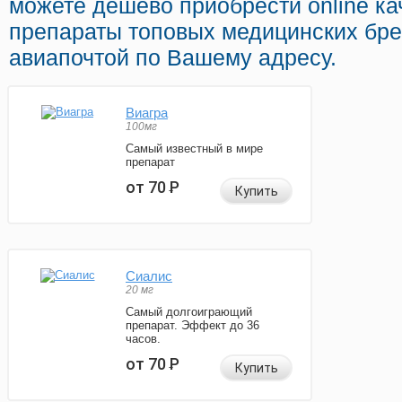
можете дешево приобрести online к
препараты топовых медицинских бре
авиапочтой по Вашему адресу.
Виагра
100мг
Самый известный в мире
препарат
от 70
Р
Купить
Сиалис
20 мг
Самый долгоиграющий
препарат. Эффект до 36
часов.
от 70
Р
Купить