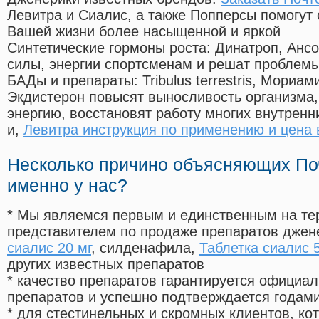
Левитра и Сиалис, а также Попперсы помогут
Вашей жизни более насыщенной и яркой
Синтетические гормоны роста
: Динатроп, Анс
силы, энергии спортсменам и решат проблем
БАДы и препараты:
Tribulus terrestris, Мориа
Экдистерон повысят выносливость организма,
энергию, восстановят работу многих внутренн
и,
Левитра инструкция по применению и цена 
Несколько причино объясняющих По
именно у нас?
* Мы являемся первым и единственным на те
представителем по продаже препаратов дже
сиалис 20 мг
, силденафила
,
Таблетка сиалис 
других известных препаратов
* качество препаратов гарантируется офици
препаратов и успешно подтверждается годам
* для стестинельных и скромных клиентов, ко