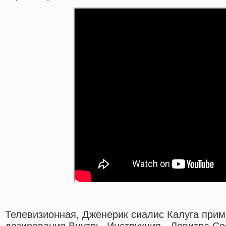
Телевизионная, Дженерик сиалис Калуга при
дозирования Внутрь. Инструкция - Левитра С