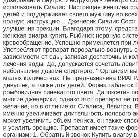
использовать Сиалис. Настоящая женщина со
детей и поддерживает своего мужчину во всех
полную инструкцию… Дженерик Сиалис Софт (
улучшения эрекции. Благодаря этому, средст
женская виагра купить Рыбинск нервную сист
кровообращение. Успешно применяется при ле
Употребляют препарат перорально вовнутрь од
зависимости от еды, запивая достаточным ко
лечения воды. Да, допускается сочетать леви
небольшими дозами спиртного. " Организм вы
малых количествах. Не предназначена ВИАГ
девушек, а также для детей. Форма таблеток 
ромбовидная синеватого цвета. Дапоксетин п
многие дженерики, однако этот препарат не т
желание, но в отличие от Сиалиса, Левитры,
именно увеличивает длительность полового акт
может увеличить объем пениса, он также спос
и усилить эрекцию. Препарат имеет такие фо
организм: 1. Обратный звонок Купить виагру в