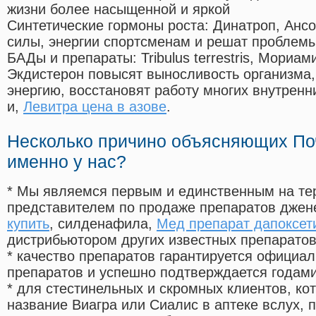
жизни более насыщенной и яркой
Синтетические гормоны роста
: Динатроп, Анс
силы, энергии спортсменам и решат проблем
БАДы и препараты:
Tribulus terrestris, Мориа
Экдистерон повысят выносливость организма,
энергию, восстановят работу многих внутренн
и,
Левитра цена в азове
.
Несколько причино объясняющих По
именно у нас?
* Мы являемся первым и единственным на те
представителем по продаже препаратов дже
купить
, силденафила
,
Мед препарат дапоксетин
дистрибьютором других известных препарато
* качество препаратов гарантируется офици
препаратов и успешно подтверждается годам
* для стестинельных и скромных клиентов, ко
название Виагра или Сиалис в аптеке вслух, 