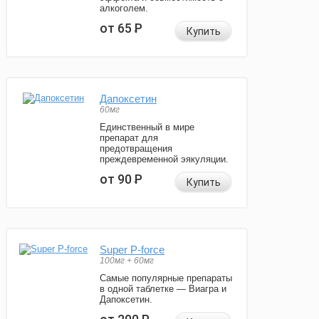
алкоголем.
от 65
Р
Купить
Дапоксетин
60мг
Единственный в мире
препарат для
предотвращения
преждевременной эякуляции.
от 90
Р
Купить
Super P-force
100мг + 60мг
Самые популярные препараты
в одной таблетке — Виагра и
Дапоксетин.