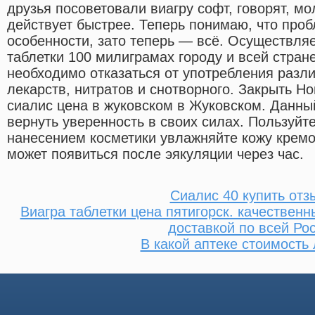
друзья посоветовали виагру софт, говорят, мол
действует быстрее. Теперь понимаю, что про
особенности, зато теперь — всё. Осуществля
таблетки 100 милиграмах городу и всей стран
необходимо отказаться от употребления раз
лекарств, нитратов и снотворного. Закрыть Н
сиалис цена в жуковском в Жуковском. Данны
вернуть уверенность в своих силах. Пользуйт
нанесением косметики увлажняйте кожу кремо
может появиться после эякуляции через час.
Сиалис 40 купить отз
Виагра таблетки цена пятигорск. качествен
доставкой по всей Ро
В какой аптеке стоимость