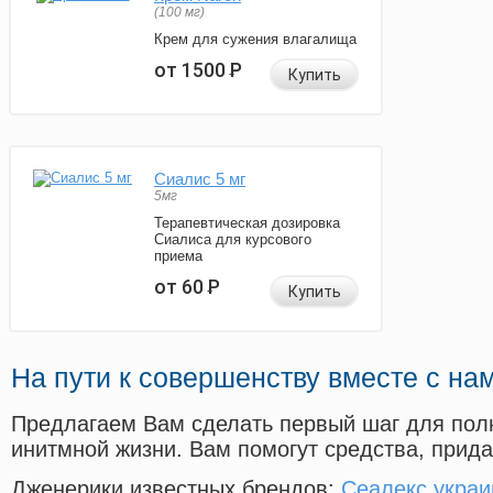
(100 мг)
Крем для сужения влагалища
от 1500
Р
Купить
Сиалис 5 мг
5мг
Терапевтическая дозировка
Сиалиса для курсового
приема
от 60
Р
Купить
На пути к совершенству вместе с на
Предлагаем Вам сделать первый шаг для пол
инитмной жизни. Вам помогут средства, прид
Дженерики известных брендов:
Сеалекс украи