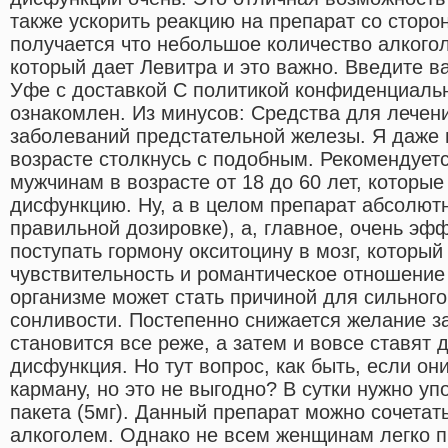
также ускорить реакцию на препарат со сторон
получается что небольшое количество алкого
который дает Левитра и это важно. Введите в
Уфе с доставкой С политикой конфиденциаль
ознакомлен. Из минусов: Средства для лечен
заболеваний предстательной железы. Я даже н
возрасте столкнусь с подобным. Рекомендует
мужчинам в возрасте от 18 до 60 лет, которы
дисфункцию. Ну, а в целом препарат абсолют
правильной дозировке), а, главное, очень эф
поступать гормону окситоцину в мозг, который
чувствительность и романтическое отношение
организме может стать причиной для сильного
сонливости. Постепенно снижается желание з
становится все реже, а затем и вовсе ставят 
дисфункция. Но тут вопрос, как быть, если он
карману, но это не выгодно? В сутки нужно уп
пакета (5мг). Данный препарат можно сочетат
алкоголем. Однако не всем женщинам легко пр