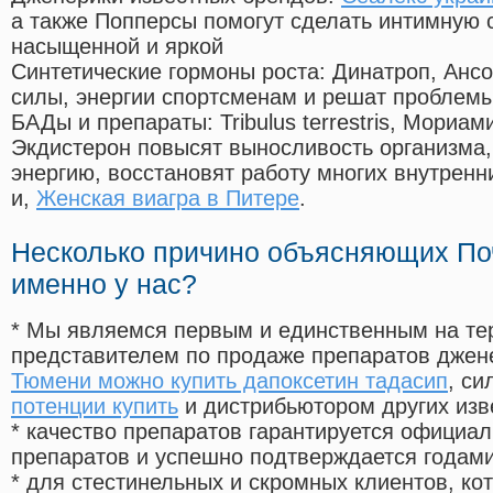
а также Попперсы помогут сделать интимную 
насыщенной и яркой
Синтетические гормоны роста
: Динатроп, Анс
силы, энергии спортсменам и решат проблем
БАДы и препараты:
Tribulus terrestris, Мориа
Экдистерон повысят выносливость организма,
энергию, восстановят работу многих внутренн
и,
Женская виагра в Питере
.
Несколько причино объясняющих По
именно у нас?
* Мы являемся первым и единственным на те
представителем по продаже препаратов дже
Тюмени можно купить дапоксетин тадасип
, с
потенции купить
и дистрибьютором других изв
* качество препаратов гарантируется офици
препаратов и успешно подтверждается годам
* для стестинельных и скромных клиентов, ко