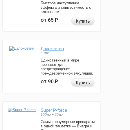
Быстрое наступление
эффекта и совместимость с
алкоголем.
от 65
Р
Купить
Дапоксетин
60мг
Единственный в мире
препарат для
предотвращения
преждевременной эякуляции.
от 90
Р
Купить
Super P-force
100мг + 60мг
Самые популярные препараты
в одной таблетке — Виагра и