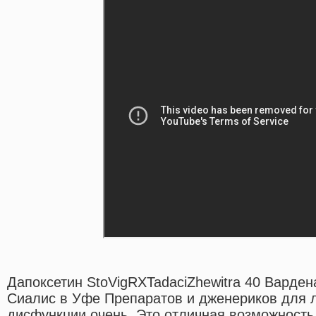
Дапоксетин StoVigRXTadaciZhewitra 40 Варден
Сиалис в Уфе Препаратов и дженериков для 
дисфункции очень. Это отличная возможность 