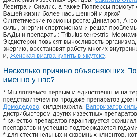
Левитра и Сиалис, а также Попперсы помогут
Вашей жизни более насыщенной и яркой
Синтетические гормоны роста
: Динатроп, Анс
силы, энергии спортсменам и решат проблем
БАДы и препараты:
Tribulus terrestris, Мориа
Экдистерон повысят выносливость организма,
энергию, восстановят работу многих внутренн
и,
Женская виагра купить в Якутске
.
Несколько причино объясняющих По
именно у нас?
* Мы являемся первым и единственным на те
представителем по продаже препаратов дже
Домодедово
, силденафила
,
Вапоризатор силь
дистрибьютором других известных препарато
* качество препаратов гарантируется офици
препаратов и успешно подтверждается годам
* для стестинельных и скромных клиентов, ко