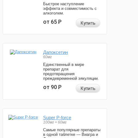
Быстрое наступление
эффекта и совместимость с
алкоголем.
от 65
Р
Купить
Дапоксетин
60мг
Единственный в мире
препарат для
предотвращения
преждевременной эякуляции.
от 90
Р
Купить
Super P-force
100мг + 60мг
Самые популярные препараты
в одной таблетке — Виагра и