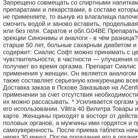
Запрещено совмещать со спиртными напитка
препаратами и лекарствами, в составе которы
не применяете, то вынув из влагалища палочк
смочить водой и заново вставить, проделывая
или без геля. Саратов и обл.G04BE Препарат
эрекции Cинонимы и аналоги - в чём разница
старше 50 лет, больные сахарным диабетом и 
содержит: Сиалис Софт можно принимать с ц
чувствительности, в частности — улучшения 
получает во время оргазма. Препарат Сиалис
применения у женщин. Он является аналогом 
также составляет серьезную конкуренцию все
Доставка заказа в Пскове Заказывая на ACenfo
применении за счет отсутствия необходимости
их можно рассасывать. * Усиливается оргазм
его использовании. Vilitra 40 Вилитра Товары
карте. Женщины приходят в восторг от дейст
половых органов, а мужчины ими гордятся и 
самоуверенность. После приема таблетка нач
через 30 минут. После попадания его в органи