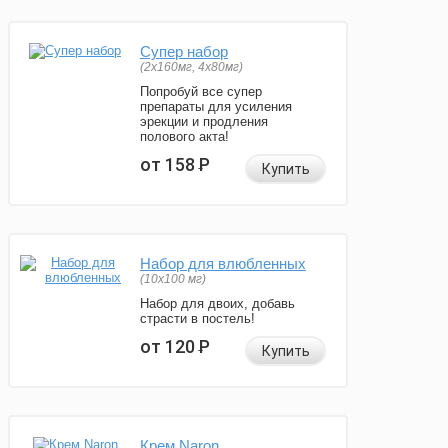
Супер набор
(2х160мг, 4х80мг)
Попробуй все супер
препараты для усиления
эрекции и продления
полового акта!
от 158
Р
Купить
Набор для влюбленных
(10х100 мг)
Набор для двоих, добавь
страсти в постель!
от 120
Р
Купить
Крем Naron