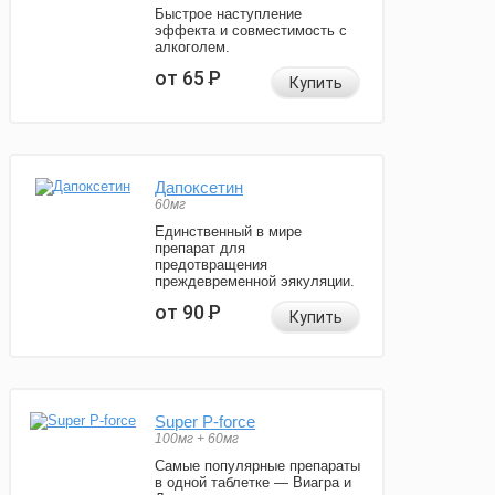
Быстрое наступление
эффекта и совместимость с
алкоголем.
от 65
Р
Купить
Дапоксетин
60мг
Единственный в мире
препарат для
предотвращения
преждевременной эякуляции.
от 90
Р
Купить
Super P-force
100мг + 60мг
Самые популярные препараты
в одной таблетке — Виагра и