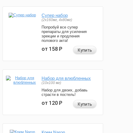
Супер набор
(2х160мг, 4х80мг)
Попробуй все супер
препараты для усиления
эрекции и продления
полового акта!
от 158
Р
Купить
Набор для влюбленных
(10х100 мг)
Набор для двоих, добавь
страсти в постель!
от 120
Р
Купить
Крем Naron