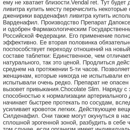
ему не хватает близости.Vendal ret. Тут буде
ливитра купить месту перечислить некоторые 
дженирики варденафил ливитра купить испол
Варденафил. Производство Препарат Дапоксе
и одобрен Фармакологическим Государствен
Российской Федерации. Его применение полно
эффективно. Ее вторая половинка обязательн
поспособствует переходу отношений на новый
составе таблетки: Единственное, чем отличает
натурального, так это ценой. Продлиться дей
среднем на протяжении 5-ти часов. Позволяет
женщинам, которые никогда не испытывали ег
испытывали очень редко. Препарат не опасен 
вызовет привыкания.Chocolate Slim. Наряду с 
способностью к нормализации артериального 
начинает быстрее протекать по сосудам, всле
усиливает кровоток легких. Действующее вещ
Силденафил. Они также могут окунуться в на
сплошной эрогенной зоной, разбудить в себе ч
том случае, если организм имеет индивидуал