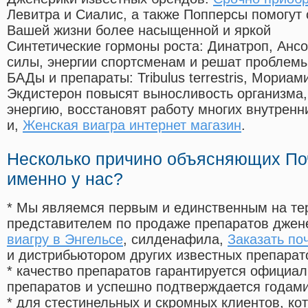
Левитра и Сиалис, а также Попперсы помогут
Вашей жизни более насыщенной и яркой
Синтетические гормоны роста
: Динатроп, Анс
силы, энергии спортсменам и решат проблем
БАДы и препараты:
Tribulus terrestris, Мориа
Экдистерон повысят выносливость организма,
энергию, восстановят работу многих внутренн
и,
Женская виагра интернет магазин
.
Несколько причино объясняющих По
именно у нас?
* Мы являемся первым и единственным на те
представителем по продаже препаратов дже
виагру в Энгельсе
, силденафила
,
Заказать по
и дистрибьютором других известных препарат
* качество препаратов гарантируется офици
препаратов и успешно подтверждается годам
* для стестинельных и скромных клиентов, ко