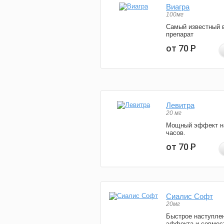
Виагра
100мг
Самый известный 
препарат
от 70
Р
Левитра
20 мг
Мощный эффект н
часов.
от 70
Р
Сиалис Софт
20мг
Быстрое наступле
эффекта и совмес