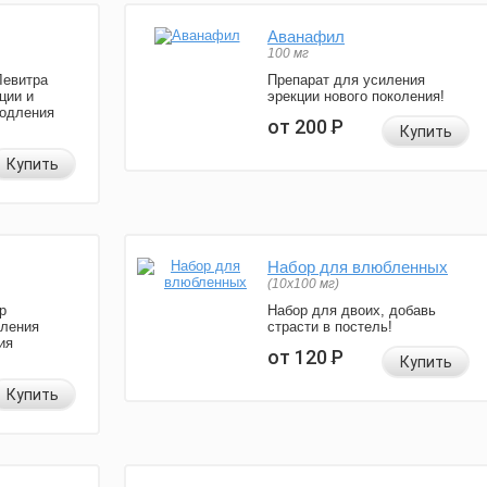
Аванафил
100 мг
Левитра
Препарат для усиления
ции и
эрекции нового поколения!
родления
от 200
Р
Купить
Купить
Набор для влюбленных
(10х100 мг)
р
Набор для двоих, добавь
иления
страсти в постель!
ия
от 120
Р
Купить
Купить