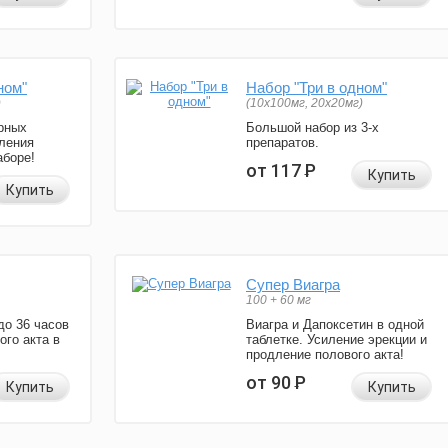
ном"
Набор "Три в одном"
)
(10x100мг, 20x20мг)
рных
Большой набор из 3-х
ления
препаратов.
аборе!
от 117
Р
Купить
Купить
Супер Виагра
100 + 60 мг
до 36 часов
Виагра и Дапоксетин в одной
ого акта в
таблетке. Усиление эрекции и
продление полового акта!
от 90
Р
Купить
Купить