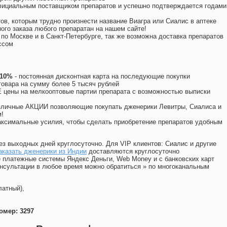
официальным поставщиком препаратов и успешно подтверждается годами
ов, которым трудно произнести название Виагра или Сиалис в аптеке
ого заказа любого препаратан на нашем сайте!
 по Москве и в Санкт-Петербурге, так же возможна доставка препаратов
ссом
 10%
- постоянная дисконтная карта на последующие покупки
товара на сумму более 5 тысяч рублей
цены на мелкооптовые партии препарата с возможностью выписки
различные АКЦИИ позволяющие покупать дженерики Левитры, Сиалиса и
!
ксимальные усилия, чтобы сделать приобретение препаратов удобным
ез выходных дней круглосуточно. Для VIP клиентов: Сиалис и другие
аказать дженерики из Индии
доставляются круглосуточно
 платежные системы Яндекс Деньги, Web Money и с банковских карт
консультации в любое время можно обратиться
»
по многоканальным
латный),
омер: 3297