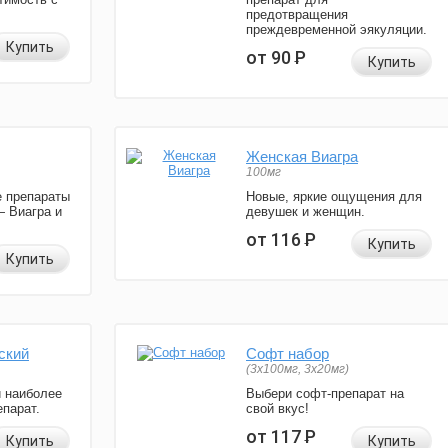
предотвращения
преждевременной эякуляции.
Купить
от 90
Р
Купить
Женская Виагра
100мг
 препараты
Новые, яркие ощущения для
— Виагра и
девушек и женщин.
от 116
Р
Купить
Купить
ский
Софт набор
(3x100мг, 3x20мг)
и наиболее
Выбери софт-препарат на
парат.
свой вкус!
от 117
Р
Купить
Купить