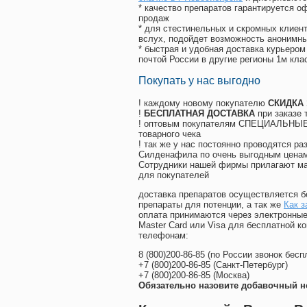
* качество препаратов гарантируется 
продаж
* для стестинельных и скромных клиент
вслух, подойдет возможность анонимны
* быстрая и удобная доставка курьером
почтой России в другие регионы 1м кла
Покупать у нас выгодно
! каждому новому покупателю
СКИДКА
!
БЕСПЛАТНАЯ ДОСТАВКА
при заказе 
! оптовым покупателям СПЕЦИАЛЬНЫЕ 
товарного чека
! так же у нас постоянно проводятся 
Силденафила по очень выгодным ценам
Cотрудники нашей фирмы прилагают ма
для покупателей
доставка препаратов осуществляется б
препараты для потенции, а так же
Как з
оплата принимаются через электронные
Master Card или Visa для бесплатной 
телефонам:
8
(800
)200-86-85
(
по России звонок бесп
+7
(800
)200-86-85
(
Санкт-Петербург)
+7
(800
)200-86-85
(
Москва)
Обязательно назовите добавочный н