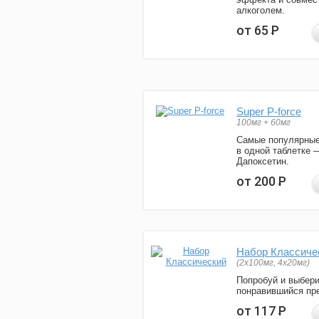
алкоголем.
от 65
Р
Super P-force
100мг + 60мг
Самые популярные
в одной таблетке 
Дапоксетин.
от 200
Р
Набор Классиче
(2x100мг, 4x20мг)
Попробуй и выбер
понравившийся пре
от 117
Р