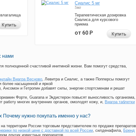
Сиалис 5 мг
5мг
 влагалища
Терапевтическая дозировка
Сиалиса для курсового
приема
Купить
от 60
Р
Купить
с нами
я полноценной счастливой инитмной жизни. Вам помогут средства,
онлайн Виагра Весново
, Левитра и Сиалис, а также Попперсы помогут
и более насыщенной и яркой
п, Ансомон и Гетропин добавят силы, энергии спортсменам и решат
, Мориамин Форте, Guarana и Экдистерон повысят выносливость организма,
т работу многих внутренних органов, омолодят кожу, и,
Виагра таблетки
 Почему нужно покупать именно у нас?
на территории России торговым представителем по продаже препаратов
ерики по низкой цене с доставкой по всей России
, силденафила
,
Бренд
ром других известных препаратов