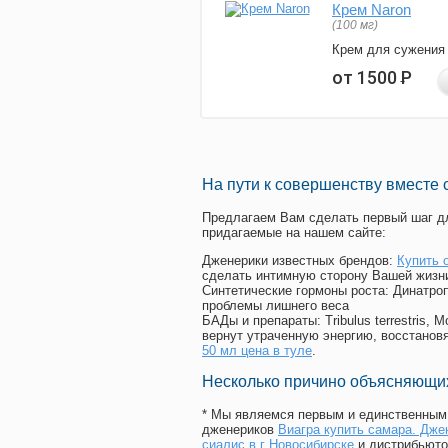
Крем Naron
(100 мг)
Крем для сужения
от 1500
Р
На пути к совершенству вместе 
Предлагаем Вам сделать первый шаг дл
придагаемые на нашем сайте:
Дженерики известных брендов:
Купить 
сделать интимную сторону Вашей жизн
Синтетические гормоны роста
: Динатро
проблемы лишнего веса
БАДы и препараты:
Tribulus terrestris
вернут утраченную энергию, восстановя
50 мл цена в туле
.
Несколько причино объясняющих
* Мы являемся первым и единственным 
дженериков
Виагра купить самара. Джен
сиалис в г Новосибирске
и дистрибьюто