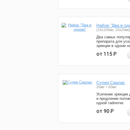
Набор "Два в од
(10x100мг, 10x20мг
Два самых популя
препарата для уси
эрекции в одном н
от 115
Р
Супер Сиалис
20мг + 60мг
Усиление эрекции 
и продление полов
одной таблетке.
от 90
Р