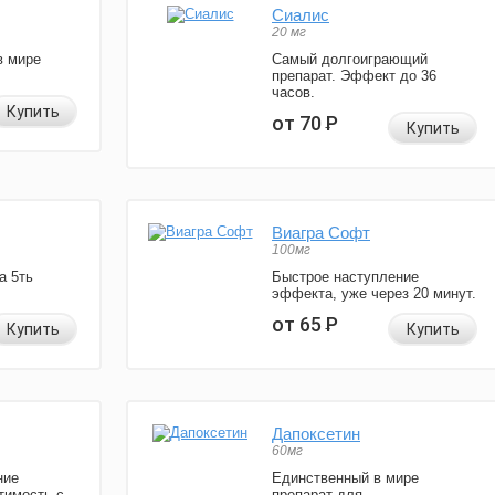
Сиалис
20 мг
в мире
Самый долгоиграющий
препарат. Эффект до 36
часов.
Купить
от 70
Р
Купить
Виагра Софт
100мг
а 5ть
Быстрое наступление
эффекта, уже через 20 минут.
от 65
Р
Купить
Купить
Дапоксетин
60мг
ние
Единственный в мире
тимость с
препарат для