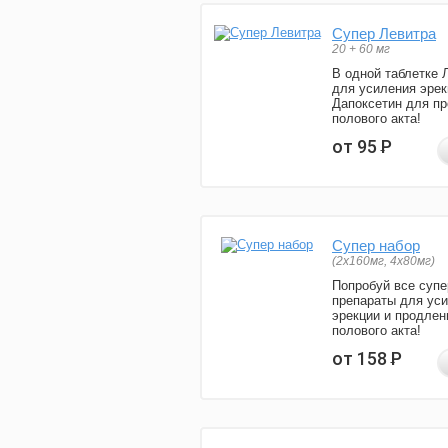
Супер Левитра
20 + 60 мг
В одной таблетке 
для усиления эрек
Дапоксетин для п
полового акта!
от 95
Р
Супер набор
(2х160мг, 4х80мг)
Попробуй все супе
препараты для ус
эрекции и продлен
полового акта!
от 158
Р