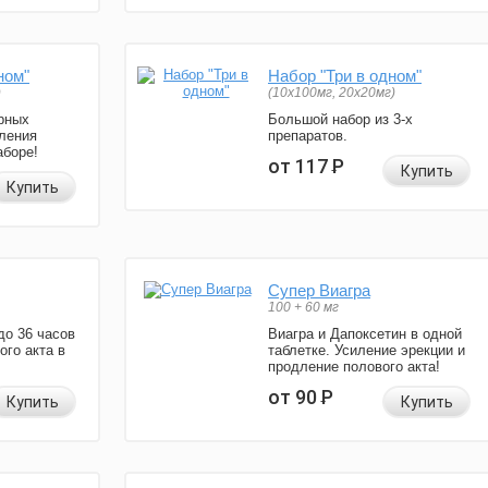
ном"
Набор "Три в одном"
)
(10x100мг, 20x20мг)
рных
Большой набор из 3-х
ления
препаратов.
аборе!
от 117
Р
Купить
Купить
Супер Виагра
100 + 60 мг
до 36 часов
Виагра и Дапоксетин в одной
ого акта в
таблетке. Усиление эрекции и
продление полового акта!
от 90
Р
Купить
Купить