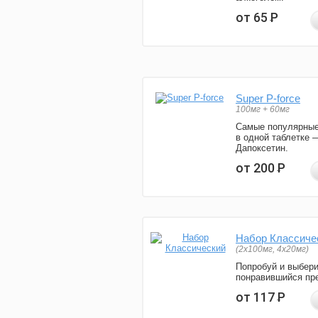
от 65
Р
Super P-force
100мг + 60мг
Самые популярные
в одной таблетке 
Дапоксетин.
от 200
Р
Набор Классиче
(2x100мг, 4x20мг)
Попробуй и выбер
понравившийся пре
от 117
Р