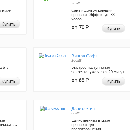
20 мг
в мире
Самый долгоиграющий
препарат. Эффект до 36
часов.
Купить
от 70
Р
Купить
Виагра Софт
100мг
а 5ть
Быстрое наступление
эффекта, уже через 20 минут.
от 65
Р
Купить
Купить
Дапоксетин
60мг
ние
Единственный в мире
тимость с
препарат для
предотвращения