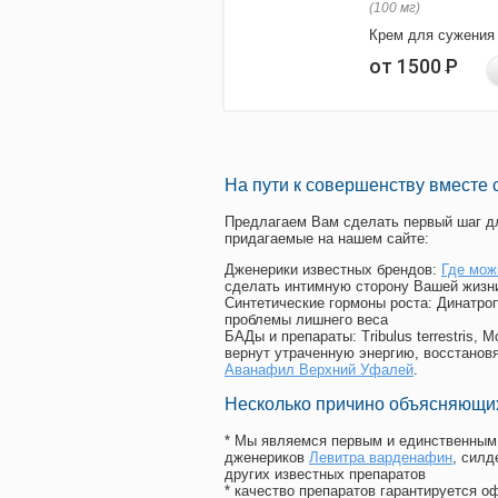
(100 мг)
Крем для сужения
от 1500
Р
На пути к совершенству вместе 
Предлагаем Вам сделать первый шаг дл
придагаемые на нашем сайте:
Дженерики известных брендов:
Где мож
сделать интимную сторону Вашей жизн
Синтетические гормоны роста
: Динатро
проблемы лишнего веса
БАДы и препараты:
Tribulus terrestris
вернут утраченную энергию, восстановя
Аванафил Верхний Уфалей
.
Несколько причино объясняющих
* Мы являемся первым и единственным 
дженериков
Левитра варденафин
, сил
других известных препаратов
* качество препаратов гарантируется 