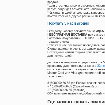
продаж
* для стестинельных и скромных клиент
вслух, подойдет возможность анонимны
* быстрая и удобная доставка курьером
почтой России в другие регионы 1м кла
Покупать у нас выгодно
! каждому новому покупателю
СКИДКА
!
БЕСПЛАТНАЯ ДОСТАВКА
при заказе 
! оптовым покупателям СПЕЦИАЛЬНЫЕ 
товарного чека
! так же у нас постоянно проводятся 
Силденафила по очень выгодным ценам
Cотрудники нашей фирмы прилагают ма
для покупателей
доставка препаратов осуществляется б
препараты для потенции, а так же
Женс
оплата принимаются через электронные
Master Card или Visa для бесплатной 
телефонам:
8
(800
)200-86-85
(
по России звонок бесп
+7
(800
)200-86-85
(
Санкт-Петербург)
+7
(800
)200-86-85
(
Москва)
Обязательно назовите добавочный н
Где можно купить сиали