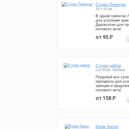
Супер Левитра
20 + 60 мг
В одной таблетке 
для усиления эрек
Дапоксетин для п
полового акта!
от 95
Р
Супер набор
(2х160мг, 4х80мг)
Попробуй все супе
препараты для ус
эрекции и продлен
полового акта!
от 158
Р
Крем Naron