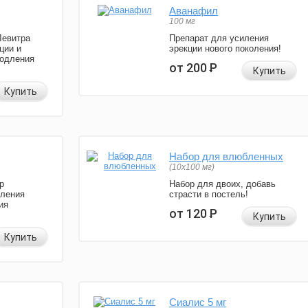
Аванафил
100 мг
Левитра
Препарат для усиления
ции и
эрекции нового поколения!
родления
от 200
Р
Купить
Купить
Набор для влюбленных
(10х100 мг)
р
Набор для двоих, добавь
иления
страсти в постель!
ия
от 120
Р
Купить
Купить
Сиалис 5 мг