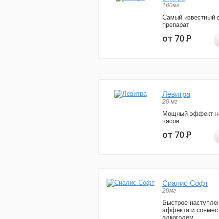
100мг
Самый известный 
препарат
от 70
Р
Левитра
20 мг
Мощный эффект н
часов.
от 70
Р
Сиалис Софт
20мг
Быстрое наступле
эффекта и совмес
алкоголем.