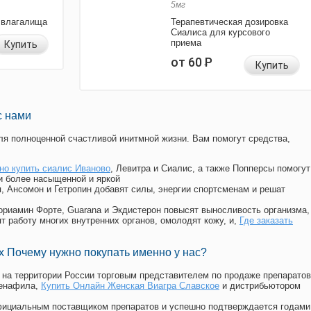
5мг
 влагалища
Терапевтическая дозировка
Сиалиса для курсового
приема
Купить
от 60
Р
Купить
с нами
я полноценной счастливой инитмной жизни. Вам помогут средства,
но купить сиалис Иваново
, Левитра и Сиалис, а также Попперсы помогут
и более насыщенной и яркой
п, Ансомон и Гетропин добавят силы, энергии спортсменам и решат
, Мориамин Форте, Guarana и Экдистерон повысят выносливость организма,
т работу многих внутренних органов, омолодят кожу, и,
Где заказать
 Почему нужно покупать именно у нас?
на территории России торговым представителем по продаже препаратов
денафила
,
Купить Онлайн Женская Виагра Славское
и дистрибьютором
официальным поставщиком препаратов и успешно подтверждается годами