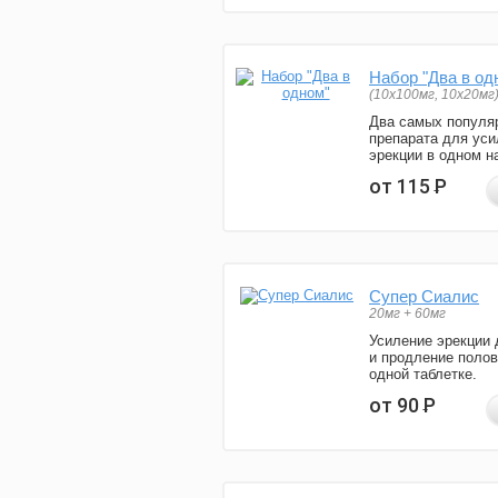
Набор "Два в од
(10x100мг, 10x20мг
Два самых популя
препарата для уси
эрекции в одном н
от 115
Р
Супер Сиалис
20мг + 60мг
Усиление эрекции 
и продление полов
одной таблетке.
от 90
Р