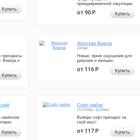
преждевременной эякуляции.
Купить
от 90
Р
Купить
Женская Виагра
100мг
 препараты
Новые, яркие ощущения для
— Виагра и
девушек и женщин.
от 116
Р
Купить
Купить
ский
Софт набор
(3x100мг, 3x20мг)
и наиболее
Выбери софт-препарат на
парат.
свой вкус!
от 117
Р
Купить
Купить