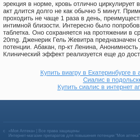
эрекция в норме, кровь отлично циркулирует 
акт длится долго не как обычно 5 минут. При
проходить не чаще 1 раза в день, преимущест
интимной близости. Интересно было попробова
таблетка. Оно сохраняется на протяжении в ср
20mg. Дженерик Гель Жевитра предназначен 
потенции. Абакан, пр-кт Ленина, Анонимность 
Клинический эффект реализуется еще до дос
Купить виагру в Екатеринбурге в 
Сиалис в подольск
Купить сиалис в интернет а
«Моя Аптека» | Все права защищены
Интернет-магазин препаратов для повышения потенции “Моя аптека”