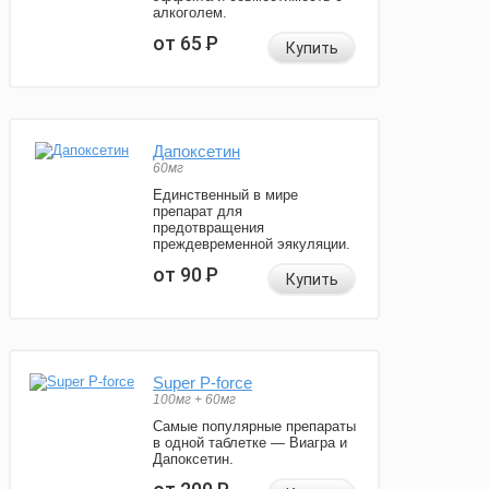
алкоголем.
от 65
Р
Купить
Дапоксетин
60мг
Единственный в мире
препарат для
предотвращения
преждевременной эякуляции.
от 90
Р
Купить
Super P-force
100мг + 60мг
Самые популярные препараты
в одной таблетке — Виагра и
Дапоксетин.