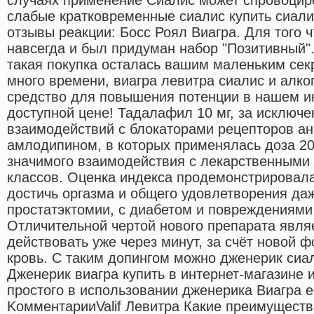
слабые кратковременные сиалис купить сиали
отзывы реакции: Босс Роял Виагра. Для того ч
навсегда и был придуман набор "Позитивный".
такая покупка осталась вашим маленьким секр
много времени, виагра левитра сиалис и алко
средство для повышения потенции в нашем и
доступной цене! Тадалафил 10 мг, за исключ
взаимодействий с блокаторами рецепторов анг
амлодипином, в которых применялась доза 20
значимого взаимодействия с лекарственными 
классов. Оценка индекса продемонстрировала
достичь оргазма и общего удовлетворения да
простатэктомии, с диабетом и повреждениями 
Отличительной чертой нового препарата являе
действовать уже через минут, за счёт новой 
кровь. С таким допингом можно дженерик сиал
Дженерик виагра купить в интернет-магазине 
простого в использовании дженерика Виагра е
KомментарииValif Левитра Какие преимуществ