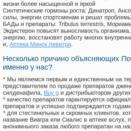
жизни более насыщенной и яркой
Синтетические гормоны роста
: Динатроп, Анс
силы, энергии спортсменам и решат проблем
БАДы и препараты:
Tribulus terrestris, Мориа
Экдистерон повысят выносливость организма,
энергию, восстановят работу многих внутренн
и,
Аптека Минск левитра
.
Несколько причино объясняющих По
именно у нас?
* Мы являемся первым и единственным на те
представителем по продаже препаратов дже
силденафила
,
Buy g
и дистрибьютором других
* качество препаратов гарантируется офици
препаратов и успешно подтверждается годам
* для стестинельных и скромных клиентов, ко
название Виагра или Сиалис в аптеке вслух, 
анонимныого заказа любого препаратан на на