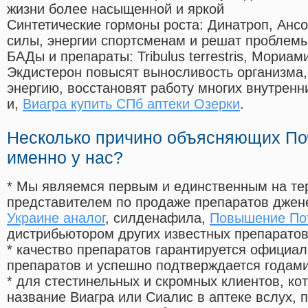
жизни более насыщенной и яркой
Синтетические гормоны роста
: Динатроп, Анс
силы, энергии спортсменам и решат проблем
БАДы и препараты:
Tribulus terrestris, Мориа
Экдистерон повысят выносливость организма,
энергию, восстановят работу многих внутренн
и,
Виагра купить СПб аптеки Озерки
.
Несколько причино объясняющих По
именно у нас?
* Мы являемся первым и единственным на те
представителем по продаже препаратов дже
Украине аналог
, силденафила
,
Повышение По
дистрибьютором других известных препарато
* качество препаратов гарантируется офици
препаратов и успешно подтверждается годам
* для стестинельных и скромных клиентов, ко
название Виагра или Сиалис в аптеке вслух, 