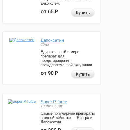
алкоголем.
от 65
Р
Купить
Дапоксетин
60мг
Единственный в мире
препарат для
предотвращения
преждевременной эякуляции.
от 90
Р
Купить
Super P-force
100мг + 60мг
Самые популярные препараты
в одной таблетке — Виагра и
Дапоксетин.