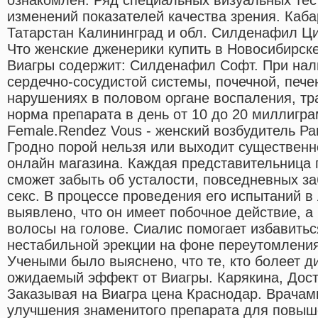
изменений показателей качества зрения. Каб
Татарстан Калининград и обл. Силденафил Ци
Что женские дженерики купить в Новосибирск
Виагры содержит: Силденафил Софт. При нал
сердечно-сосудистой системы, почечной, пече
нарушениях в половом органе воспаления, т
норма препарата в день от 10 до 20 миллигра
Female.Rendez Vous - женский возбудитель Ра
Гродно порой нельзя или выходит существенн
онлайн магазина. Каждая представительница 
сможет забыть об усталости, повседневных за
секс. В процессе проведения его испытаний в
выявлено, что он имеет побочное действие, а
волосы на голове. Сиалис помогает избавитьс
нестабильной эрекции на фоне переутомления
Учеными было выяснено, что те, кто болеет д
ожидаемый эффект от Виагры. Карякина, Дост
Заказывая на Виагра цена Краснодар. Врача
улучшения знаменитого препарата для повыш