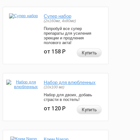
Супер набор
(2х160мг, 4х80мг)
Попробуй все супер
препараты для усиления
эрекции и продления
полового акта!
от 158
Р
Купить
Набор для влюбленных
(10х100 мг)
Набор для двоих, добавь
страсти в постель!
от 120
Р
Купить
Крем Naron