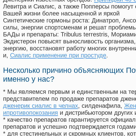
Левитра и Сиалис, а также Попперсы помогут
Вашей жизни более насыщенной и яркой
Синтетические гормоны роста
: Динатроп, Анс
силы, энергии спортсменам и решат проблем
БАДы и препараты:
Tribulus terrestris, Мориа
Экдистерон повысят выносливость организма,
энергию, восстановят работу многих внутренн
и,
Сиалис применение при простуде
.
Несколько причино объясняющих По
именно у нас?
* Мы являемся первым и единственным на те
представителем по продаже препаратов дже
дженерик сиалис в челнах
, силденафила
,
Жен
ипротивопокозания
и дистрибьютором других 
* качество препаратов гарантируется офици
препаратов и успешно подтверждается годам
* для стестинельных и скромных клиентов, ко