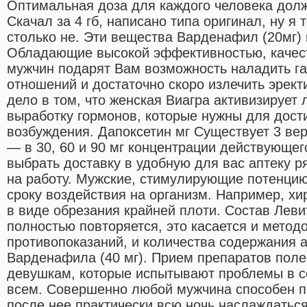
Оптимальная доза для каждого человека дол
Скачал за 4 гб, написано типа оригинал, ну я т
столько не. Эти вещества Варденафил (20мг) 
Обладающие высокой эффективностью, качес
мужчин подарят Вам возможность наладить г
отношений и достаточно скоро излечить эрек
дело в том, что женская Виагра активизирует 
выработку гормонов, которые нужны для дост
возбуждения. Дапоксетин мг Существует 3 ве
— в 30, 60 и 90 мг концентрации действующе
выбрать доставку в удобную для вас аптеку р
на работу. Мужские, стимулирующие потенцию
сроку воздействия на организм. Например, х
в виде обрезания крайней плоти. Состав Леви
полностью повторяется, это касается и метод
противопоказаний, и количества содержания 
Варденафила (40 мг). Прием препаратов поле
девушкам, которые испытывают проблемы в се
всем. Совершенно любой мужчина способен п
после нее практически всю ночь наслаждатьс