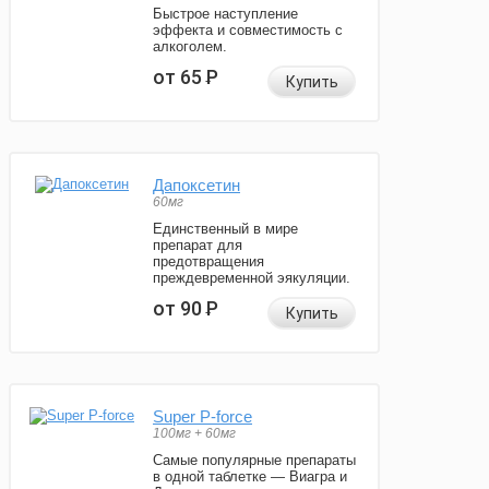
Быстрое наступление
эффекта и совместимость с
алкоголем.
от 65
Р
Купить
Дапоксетин
60мг
Единственный в мире
препарат для
предотвращения
преждевременной эякуляции.
от 90
Р
Купить
Super P-force
100мг + 60мг
Самые популярные препараты
в одной таблетке — Виагра и