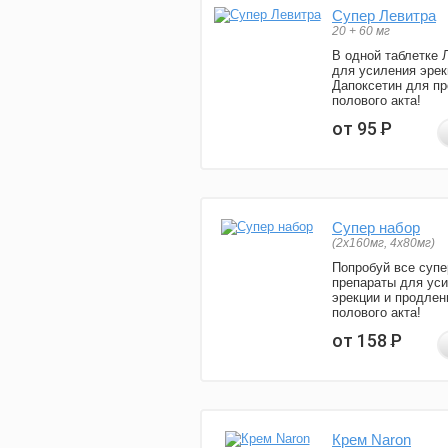
Супер Левитра
20 + 60 мг
В одной таблетке 
для усиления эрек
Дапоксетин для п
полового акта!
от 95
Р
Супер набор
(2х160мг, 4х80мг)
Попробуй все супе
препараты для ус
эрекции и продлен
полового акта!
от 158
Р
Крем Naron