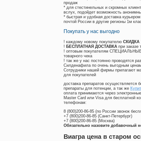
продаж
* для стестинельных и скромных клиент
вслух, подойдет возможность анонимны
* быстрая и удобная доставка курьером
почтой России в другие регионы 1м кла
Покупать у нас выгодно
! каждому новому покупателю
СКИДКА
!
БЕСПЛАТНАЯ ДОСТАВКА
при заказе 
! оптовым покупателям СПЕЦИАЛЬНЫЕ 
товарного чека
! так же у нас постоянно проводятся 
Силденафила по очень выгодным ценам
Cотрудники нашей фирмы прилагают ма
для покупателей
доставка препаратов осуществляется б
препараты для потенции, а так же
Купит
оплата принимаются через электронные
Master Card или Visa для бесплатной 
телефонам:
8
(800
)200-86-85
(
по России звонок бесп
+7
(800
)200-86-85
(
Санкт-Петербург)
+7
(800
)200-86-85
(
Москва)
Обязательно назовите добавочный н
Виагра цена в старом ос