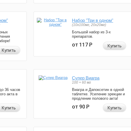
ном"
Набор "Три в одном"
)
(10x100мг, 20x20мг)
рных
Большой набор из 3-х
ления
препаратов.
аборе!
от 117
Р
Купить
Купить
Супер Виагра
100 + 60 мг
до 36 часов
Виагра и Дапоксетин в одной
ого акта в
таблетке. Усиление эрекции и
продление полового акта!
от 90
Р
Купить
Купить