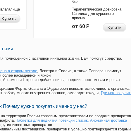
5мг
 влагалища
Терапевтическая дозировка
Сиалиса для курсового
приема
Купить
от 60
Р
Купить
с нами
я полноценной счастливой инитмной жизни. Вам помогут средства,
цена в старом осколе
, Левитра и Сиалис, а также Попперсы помогут
и более насыщенной и яркой
п, Ансомон и Гетропин добавят силы, энергии спортсменам и решат
, Мориамин Форте, Guarana и Экдистерон повысят выносливость организма,
т работу многих внутренних органов, омолодят кожу, и,
Где можно купит
 Почему нужно покупать именно у нас?
на территории России торговым представителем по продаже препаратов
енафила
,
Таблетки для поднятия потенции список. Анонимная доставка
ругих известных препаратов
официальным поставщиком препаратов и успешно подтверждается годами