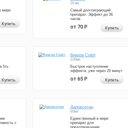
20 мг
в мире
Самый долгоиграющий
препарат. Эффект до 36
часов.
Купить
от 70
Р
Купить
Виагра Софт
100мг
а 5ть
Быстрое наступление
эффекта, уже через 20 минут.
от 65
Р
Купить
Купить
Дапоксетин
60мг
ние
Единственный в мире
тимость с
препарат для
предотвращения