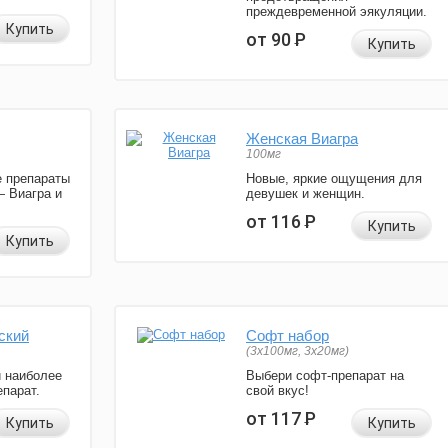
преждевременной эякуляции.
Купить
от 90
Р
Купить
Женская Виагра
100мг
 препараты
Новые, яркие ощущения для
— Виагра и
девушек и женщин.
от 116
Р
Купить
Купить
ский
Софт набор
(3x100мг, 3x20мг)
и наиболее
Выбери софт-препарат на
парат.
свой вкус!
от 117
Р
Купить
Купить