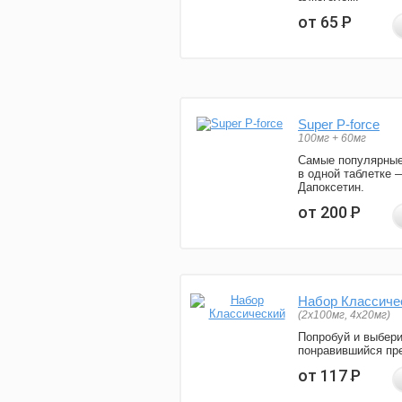
от 65
Р
Super P-force
100мг + 60мг
Самые популярные
в одной таблетке 
Дапоксетин.
от 200
Р
Набор Классиче
(2x100мг, 4x20мг)
Попробуй и выбер
понравившийся пре
от 117
Р