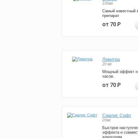
100мг
Самый известный 
препарат
от 70
Р
Левитра
20 мг
Мощный эффект н
часов.
от 70
Р
Сиалис Софт
20мг
Быстрое наступле
эффекта и совмес
алкоголем.