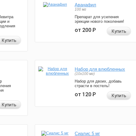
Аванафил
100 мг
Левитра
Препарат для усиления
ции и
эрекции нового поколения!
родления
от 200
Р
Купить
Купить
Набор для влюбленных
(10х100 мг)
р
Набор для двоих, добавь
иления
страсти в постель!
ия
от 120
Р
Купить
Купить
Сиалис 5 мг