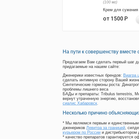
(100 мг)
Крем для сужения
от 1500
Р
На пути к совершенству вместе 
Предлагаем Вам сделать первый шаг дл
придагаемые на нашем сайте:
Дженерики известных брендов:
Виагра 
сделать интимную сторону Вашей жизн
Синтетические гормоны роста
: Динатро
проблемы лишнего веса
БАДы и препараты:
Tribulus terrestris
вернут утраченную энергию, восстановя
сиалис Хабаровск
.
Несколько причино объясняющих
* Мы являемся первым и единственным 
дженериков
Левитра за границей
, силд
курьером по России
и дистрибьютором д
* качество препаратов гарантируется 