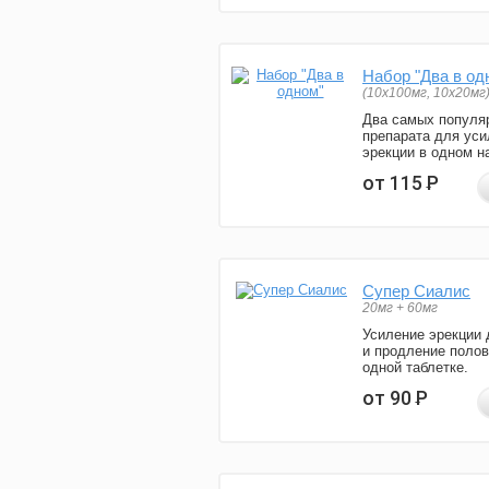
Набор "Два в од
(10x100мг, 10x20мг
Два самых популя
препарата для уси
эрекции в одном н
от 115
Р
Супер Сиалис
20мг + 60мг
Усиление эрекции 
и продление полов
одной таблетке.
от 90
Р