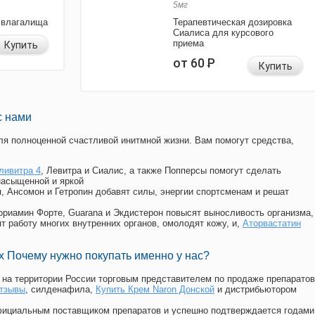
5мг
 влагалища
Терапевтическая дозировка
Сиалиса для курсового
приема
Купить
от 60
Р
Купить
с нами
я полноценной счастливой инитмной жизни. Вам помогут средства,
ливитра 4
, Левитра и Сиалис, а также Попперсы помогут сделать
насыщенной и яркой
п, Ансомон и Гетропин добавят силы, энергии спортсменам и решат
, Мориамин Форте, Guarana и Экдистерон повысят выносливость организма,
т работу многих внутренних органов, омолодят кожу, и,
Аторвастатин
 Почему нужно покупать именно у нас?
на территории России торговым представителем по продаже препаратов
отзывы
, силденафила
,
Купить Крем Naron Донской
и дистрибьютором
официальным поставщиком препаратов и успешно подтверждается годами