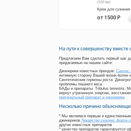
(100 мг)
Крем для сужения
от 1500
Р
На пути к совершенству вместе 
Предлагаем Вам сделать первый шаг дл
придагаемые на нашем сайте:
Дженерики известных брендов:
Сиалис 
интимную сторону Вашей жизни более 
Синтетические гормоны роста
: Динатро
проблемы лишнего веса
БАДы и препараты:
Tribulus terrestris
вернут утраченную энергию, восстановя
оригинальный препарат и дженерики
.
Несколько причино объясняющих
* Мы являемся первым и единственным 
дженериков
Лекарство сеалекс форте 
других известных препаратов
* качество препаратов гарантируется 