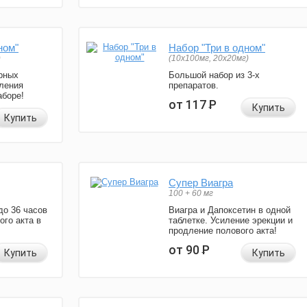
ном"
Набор "Три в одном"
)
(10x100мг, 20x20мг)
рных
Большой набор из 3-х
ления
препаратов.
аборе!
от 117
Р
Купить
Купить
Супер Виагра
100 + 60 мг
до 36 часов
Виагра и Дапоксетин в одной
ого акта в
таблетке. Усиление эрекции и
продление полового акта!
от 90
Р
Купить
Купить