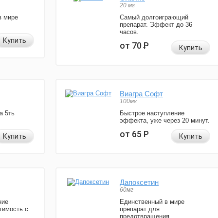
20 мг
в мире
Самый долгоиграющий
препарат. Эффект до 36
часов.
Купить
от 70
Р
Купить
Виагра Софт
100мг
а 5ть
Быстрое наступление
эффекта, уже через 20 минут.
от 65
Р
Купить
Купить
Дапоксетин
60мг
ние
Единственный в мире
тимость с
препарат для
предотвращения