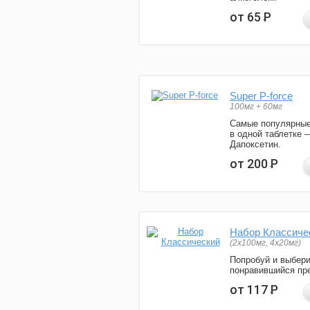
от 65
Р
Super P-force
100мг + 60мг
Самые популярные
в одной таблетке 
Дапоксетин.
от 200
Р
Набор Классиче
(2x100мг, 4x20мг)
Попробуй и выбер
понравившийся пре
от 117
Р