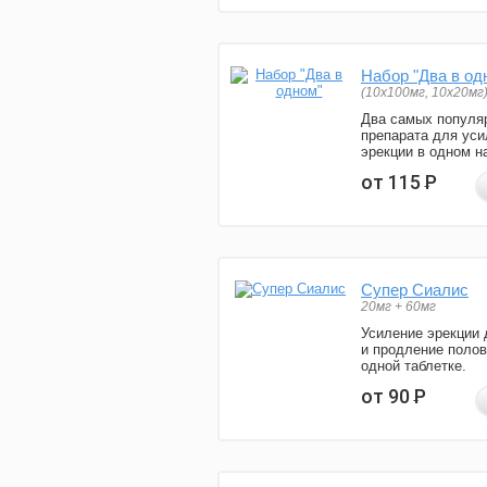
Набор "Два в од
(10x100мг, 10x20мг
Два самых популя
препарата для уси
эрекции в одном н
от 115
Р
Супер Сиалис
20мг + 60мг
Усиление эрекции 
и продление полов
одной таблетке.
от 90
Р