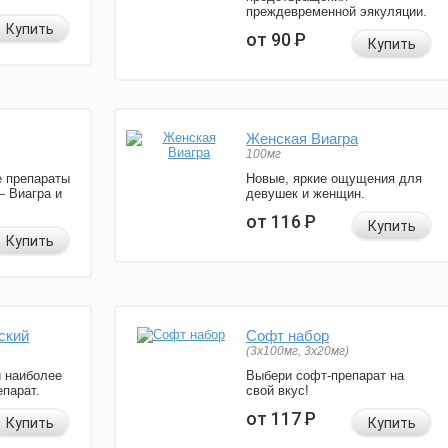
преждевременной эякуляции.
Купить
от 90
Р
Купить
Женская Виагра
100мг
 препараты
Новые, яркие ощущения для
— Виагра и
девушек и женщин.
от 116
Р
Купить
Купить
ский
Софт набор
(3x100мг, 3x20мг)
и наиболее
Выбери софт-препарат на
парат.
свой вкус!
от 117
Р
Купить
Купить