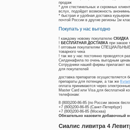
продаж
* для стестинельных и скромных клиент
вслух, подойдет возможность анонимны
* быстрая и удобная доставка курьером
почтой России в другие регионы 1м кла
Покупать у нас выгодно
! каждому новому покупателю
СКИДКА
!
БЕСПЛАТНАЯ ДОСТАВКА
при заказе 
! оптовым покупателям СПЕЦИАЛЬНЫЕ 
товарного чека
! так же у нас постоянно проводятся 
Силденафила по очень выгодным ценам
Cотрудники нашей фирмы прилагают ма
для покупателей
доставка препаратов осуществляется б
препараты для потенции, а так же
Купит
оплата принимаются через электронные
Master Card или Visa для бесплатной 
телефонам:
8
(800
)200-86-85
(
по России звонок бесп
+7
(800
)200-86-85
(
Санкт-Петербург)
+7
(800
)200-86-85
(
Москва)
Обязательно назовите добавочный н
Сиалис ливитра 4 Левит