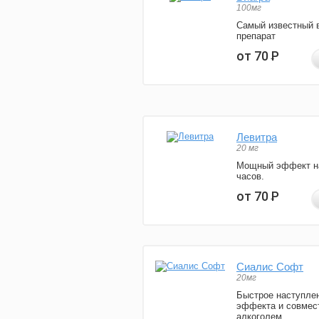
100мг
Самый известный 
препарат
от 70
Р
Левитра
20 мг
Мощный эффект н
часов.
от 70
Р
Сиалис Софт
20мг
Быстрое наступле
эффекта и совмес
алкоголем.