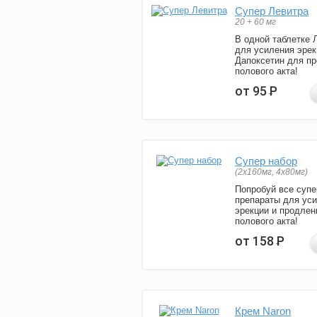
Супер Левитра
20 + 60 мг
В одной таблетке 
для усиления эрек
Дапоксетин для п
полового акта!
от 95
Р
Супер набор
(2х160мг, 4х80мг)
Попробуй все супе
препараты для ус
эрекции и продлен
полового акта!
от 158
Р
Крем Naron