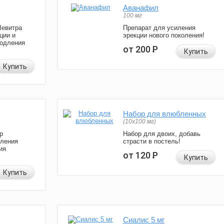
Аванафил
100 мг
Левитра
Препарат для усиления
ции и
эрекции нового поколения!
родления
от 200
Р
Купить
Купить
Набор для влюбленных
(10х100 мг)
р
Набор для двоих, добавь
иления
страсти в постель!
ия
от 120
Р
Купить
Купить
Сиалис 5 мг