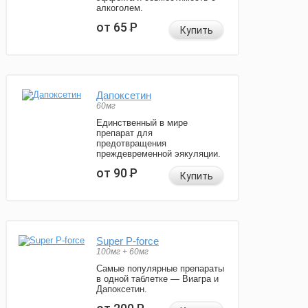
алкоголем.
от 65
Р
Купить
Дапоксетин
60мг
Единственный в мире
препарат для
предотвращения
преждевременной эякуляции.
от 90
Р
Купить
Super P-force
100мг + 60мг
Самые популярные препараты
в одной таблетке — Виагра и
Дапоксетин.