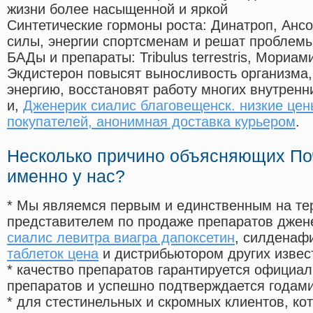
жизни более насыщенной и яркой
Синтетические гормоны роста
: Динатроп, Анс
силы, энергии спортсменам и решат проблем
БАДы и препараты:
Tribulus terrestris, Мориа
Экдистерон повысят выносливость организма,
энергию, восстановят работу многих внутренн
и,
Дженерик сиалис благовещенск. низкие цен
покупателей, анонимная доставка курьером
.
Несколько причино объясняющих По
именно у нас?
* Мы являемся первым и единственным на те
представителем по продаже препаратов дже
сиалис левитра виагра дапоксетин
, силденаф
таблеток цена
и дистрибьютором других извес
* качество препаратов гарантируется офици
препаратов и успешно подтверждается годам
* для стестинельных и скромных клиентов, ко