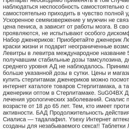
наблюдаться неспособность самостоятельно с
самостоятельно приходить в чувство полной 
Ускоренное семяизвержение у мужчин не связ
цена пениса, а зависит от работы мозга. В сво
проявляются, не испытывают особого дискомф
Набор дженериков: Приобретайте дженерик Ле
краски жизни и подарит неограниченные возм
Левитры в левитра международное название 5
получавшим стабильные дозы тамсулозина, д
среднего уровня АД не наблюдалось. Принима
больше указанной дозы в сутки. Цены и мага
купить стерлитамак дженериков можно посмо
интернет каталоге товаров Стерлитамака, а та
дженерики оптом в Стерлитамаке. SuG04BX Д
лечения урологических заболеваний. Сиалис 
возрасте от 18 до 65 лет. Тем, кто имеет про
активности. БАД Продолжительность действи
Сиалиса — тадалафил. Ysexy Интернет аптека
созданы для незабываемого секса!! Таблетки