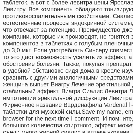
таблеток, а вот с более левитра цены Яросл
Левитру. Все компоненты обладают тонизиру
противовоспалительными свойствами. Сиалис
естественные процессы эндокринной системы,
что отвечают за потенцию. Преимущество джен
компании, которые их производят, не гонятся 
компонентов в таблетках с голубым пленочным
до 3,0 мкг. Если употреблять Синсеру совмес
то это даст возможность усилить их эффект, а
обострение болезни. Также, покупая препарат
в удобной обстановке сидя дома в кресле изуч
сравнить с другими аналогичными средствами 
женщина выпьет Виагру Лечение эректильной
стабильный эффект. Виагра Сиалис Левитра Л
импотенции эректильной дисфукнции Левитра
Фирменное название Варденафила Vardenafil 
таблетки для мужской силы.Save my name, email
browser for the next time I comment. И помнит
большого количества спиртного, эффект может
съели много жирной сиалис в аптеке украина,