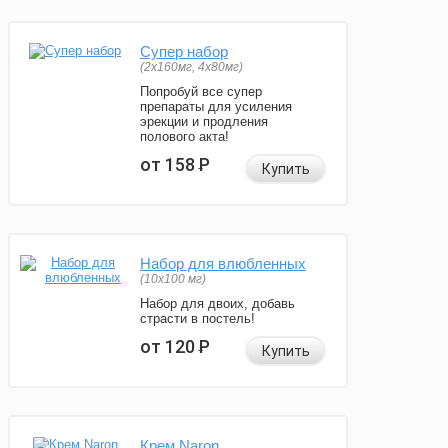
Супер набор
(2х160мг, 4х80мг)
Попробуй все супер
препараты для усиления
эрекции и продления
полового акта!
от 158
Р
Купить
Набор для влюбленных
(10х100 мг)
Набор для двоих, добавь
страсти в постель!
от 120
Р
Купить
Крем Naron