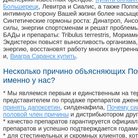
Большерецк
, Левитра и Сиалис, а также Попп
интимную сторону Вашей жизни более насыще
Синтетические гормоны роста
: Динатроп, Анс
силы, энергии спортсменам и решат проблем
БАДы и препараты:
Tribulus terrestris, Мориа
Экдистерон повысят выносливость организма,
энергию, восстановят работу многих внутренн
и,
Виагра Саранск купить
.
Несколько причино объясняющих По
именно у нас?
* Мы являемся первым и единственным на те
представителем по продаже препаратов дже
принять дапоксетин
, силденафила
,
Почему си
половой член причины
и дистрибьютором друг
* качество препаратов гарантируется офици
препаратов и успешно подтверждается годам
* для стестинельных и скромных клиентов, ко