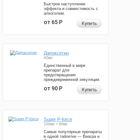
Быстрое наступление
эффекта и совместимость с
алкоголем.
от 65
Р
Купить
Дапоксетин
60мг
Единственный в мире
препарат для
предотвращения
преждевременной эякуляции.
от 90
Р
Купить
Super P-force
100мг + 60мг
Самые популярные препараты
в одной таблетке — Виагра и