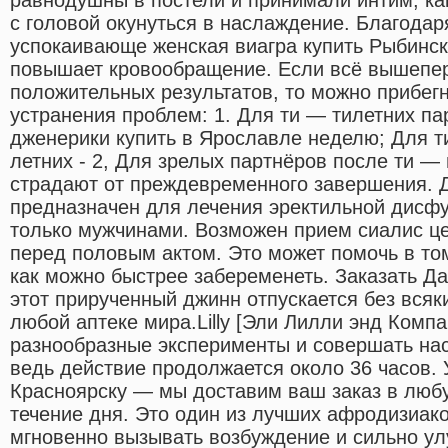
с головой окунуться в наслаждение. Благодар
успокаивающе женская виагра купить Рыбинск
повышает кровообращение. Если всё вышепер
положительных результатов, то можно прибегн
устранения проблем: 1. Для ти — тилетних па
дженерики купить в Ярославле неделю; Для ти
летних - 2, Для зрелых партнёров после ти 
страдают от преждевременного завершения. 
предназначен для лечения эректильной дисф
только мужчинами. Возможен прием сиалис ц
перед половым актом. Это может помочь в том
как можно быстрее забеременеть. Заказать Да
этот прирученный джинн отпускается без всяк
любой аптеке мира.Lilly [Эли Лилли энд Комп
разнообразные эксперименты и совершать нас
ведь действие продолжается около 36 часов. 
Красноярску — мы доставим ваш заказ в любу
течение дня. Это один из лучших афродизиако
мгновенно вызывать возбуждение и сильно у