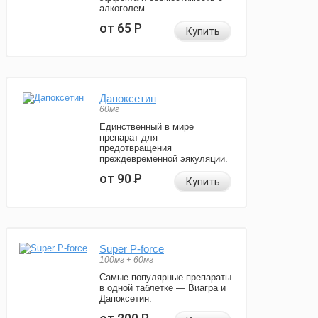
алкоголем.
от 65
Р
Купить
Дапоксетин
60мг
Единственный в мире
препарат для
предотвращения
преждевременной эякуляции.
от 90
Р
Купить
Super P-force
100мг + 60мг
Самые популярные препараты
в одной таблетке — Виагра и
Дапоксетин.