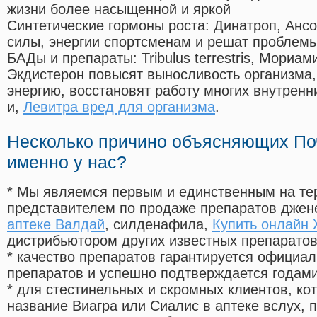
жизни более насыщенной и яркой
Синтетические гормоны роста
: Динатроп, Анс
силы, энергии спортсменам и решат проблем
БАДы и препараты:
Tribulus terrestris, Мориа
Экдистерон повысят выносливость организма,
энергию, восстановят работу многих внутренн
и,
Левитра вред для организма
.
Несколько причино объясняющих По
именно у нас?
* Мы являемся первым и единственным на те
представителем по продаже препаратов дже
аптеке Валдай
, силденафила
,
Купить онлайн 
дистрибьютором других известных препарато
* качество препаратов гарантируется офици
препаратов и успешно подтверждается годам
* для стестинельных и скромных клиентов, ко
название Виагра или Сиалис в аптеке вслух, 