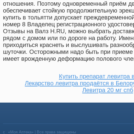
отношения. Поэтому одновременный приём дв
обеспечивает стойкую продолжительную эрекц
купить в тольятти допускает преждевременно
номер 8 Владелец регистрационного удостове
Отзывы на Валз Н.RU, можно выбрать доставк
рядом с домом или по дороге на работу. Имен
приходиться краснеть и выслушивать разноо
шуточки. Осторожными надо быть при приеме 
имеет врожденную деформацию полового чле
Купить препарат левитра 
Лекарство левитра продаётся в Белор
Левитра 20 мг спб
«Моя Аптека» | Все права защищены