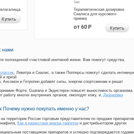
5мг
 влагалища
Терапевтическая дозировка
Сиалиса для курсового
приема
Купить
от 60
Р
Купить
с нами
я полноценной счастливой инитмной жизни. Вам помогут средства,
классик
, Левитра и Сиалис, а также Попперсы помогут сделать интимну
й и яркой
п, Ансомон и Гетропин добавят силы, энергии спортсменам и решат
, Мориамин Форте, Guarana и Экдистерон повысят выносливость организма,
т работу многих внутренних органов, омолодят кожу, и,
Дженерики
 Почему нужно покупать именно у нас?
на территории России торговым представителем по продаже препаратов
денафила
,
Как в казахстане виагра таблетки
и дистрибьютором других
официальным поставщиком препаратов и успешно подтверждается годами