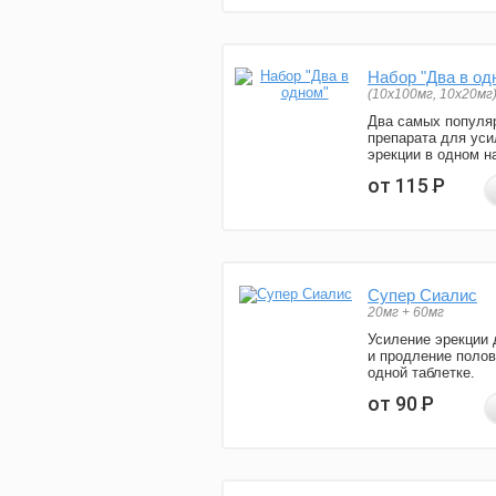
Набор "Два в од
(10x100мг, 10x20мг
Два самых популя
препарата для уси
эрекции в одном н
от 115
Р
Супер Сиалис
20мг + 60мг
Усиление эрекции 
и продление полов
одной таблетке.
от 90
Р