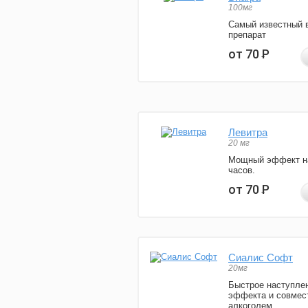
100мг
Самый известный 
препарат
от 70
Р
Левитра
20 мг
Мощный эффект н
часов.
от 70
Р
Сиалис Софт
20мг
Быстрое наступле
эффекта и совмес
алкоголем.