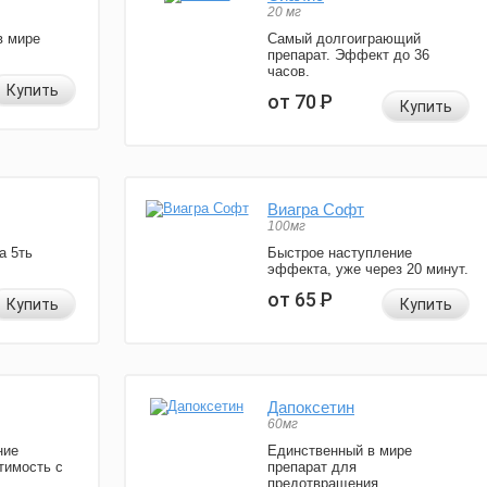
20 мг
в мире
Самый долгоиграющий
препарат. Эффект до 36
часов.
Купить
от 70
Р
Купить
Виагра Софт
100мг
а 5ть
Быстрое наступление
эффекта, уже через 20 минут.
от 65
Р
Купить
Купить
Дапоксетин
60мг
ние
Единственный в мире
тимость с
препарат для
предотвращения