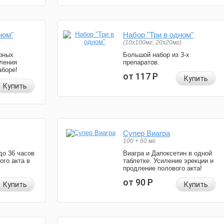
ном"
Набор "Три в одном"
)
(10x100мг, 20x20мг)
рных
Большой набор из 3-х
ления
препаратов.
аборе!
от 117
Р
Купить
Купить
Супер Виагра
100 + 60 мг
до 36 часов
Виагра и Дапоксетин в одной
ого акта в
таблетке. Усиление эрекции и
продление полового акта!
от 90
Р
Купить
Купить