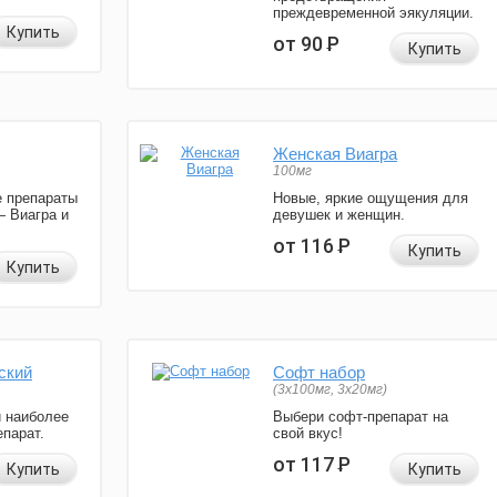
преждевременной эякуляции.
Купить
от 90
Р
Купить
Женская Виагра
100мг
 препараты
Новые, яркие ощущения для
— Виагра и
девушек и женщин.
от 116
Р
Купить
Купить
ский
Софт набор
(3x100мг, 3x20мг)
и наиболее
Выбери софт-препарат на
парат.
свой вкус!
от 117
Р
Купить
Купить