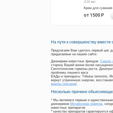
(100 мг)
Крем для сужения
от 1500
Р
На пути к совершенству вместе 
Предлагаем Вам сделать первый шаг дл
придагаемые на нашем сайте:
Дженерики известных брендов:
Сиалис 
сторону Вашей жизни более насыщенно
Синтетические гормоны роста
: Динатро
проблемы лишнего веса
БАДы и препараты:
Tribulus terrestris
вернут утраченную энергию, восстановя
виагры описание
.
Несколько причино объясняющих
* Мы являемся первым и единственным 
дженериков
Метаболизм левитра
, сил
известных препаратов
* качество препаратов гарантируется 