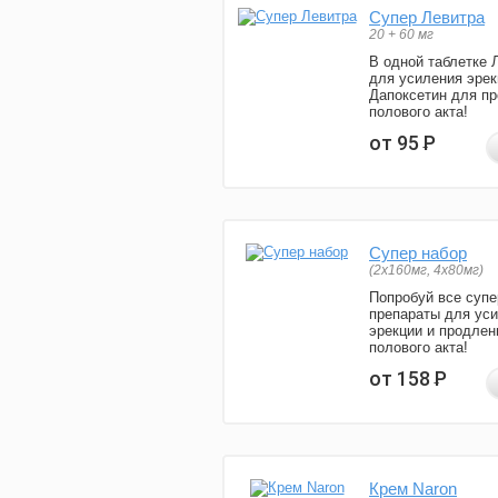
Супер Левитра
20 + 60 мг
В одной таблетке 
для усиления эрек
Дапоксетин для п
полового акта!
от 95
Р
Супер набор
(2х160мг, 4х80мг)
Попробуй все супе
препараты для ус
эрекции и продлен
полового акта!
от 158
Р
Крем Naron