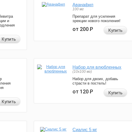
Аванафил
100 мг
Левитра
Препарат для усиления
ции и
эрекции нового поколения!
родления
от 200
Р
Купить
Купить
Набор для влюбленных
(10х100 мг)
р
Набор для двоих, добавь
иления
страсти в постель!
ия
от 120
Р
Купить
Купить
Сиалис 5 мг