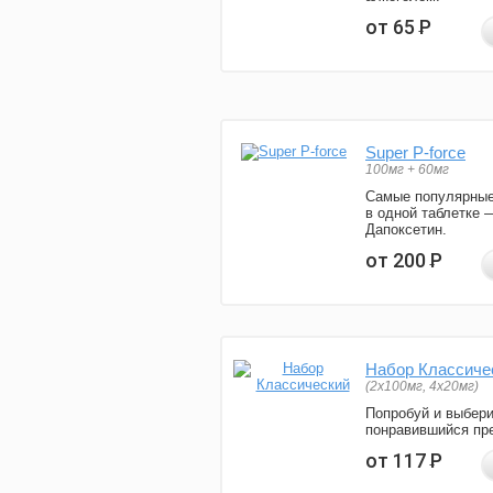
от 65
Р
Super P-force
100мг + 60мг
Самые популярные
в одной таблетке 
Дапоксетин.
от 200
Р
Набор Классиче
(2x100мг, 4x20мг)
Попробуй и выбер
понравившийся пре
от 117
Р