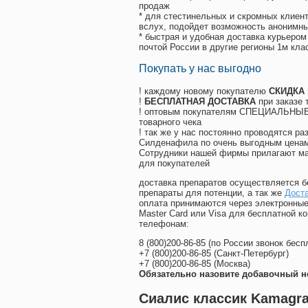
продаж
* для стестинельных и скромных клиент
вслух, подойдет возможность анонимны
* быстрая и удобная доставка курьером
почтой России в другие регионы 1м кла
Покупать у нас выгодно
! каждому новому покупателю
СКИДКА
!
БЕСПЛАТНАЯ ДОСТАВКА
при заказе 
! оптовым покупателям СПЕЦИАЛЬНЫЕ 
товарного чека
! так же у нас постоянно проводятся 
Силденафила по очень выгодным ценам
Cотрудники нашей фирмы прилагают ма
для покупателей
доставка препаратов осуществляется б
препараты для потенции, а так же
Дост
оплата принимаются через электронные
Master Card или Visa для бесплатной 
телефонам:
8
(800
)200-86-85
(
по России звонок бесп
+7
(800
)200-86-85
(
Санкт-Петербург)
+7
(800
)200-86-85
(
Москва)
Обязательно назовите добавочный н
Сиалис классик Kamagra