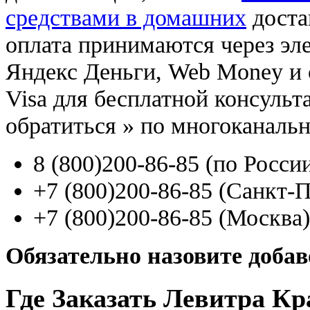
средствами в домашних
доста
оплата принимаются через э
Яндекс Деньги, Web Money и с
Visa для бесплатной консуль
обратиться
»
по многоканаль
8
(800
)200-86-85
(
по Росси
+7
(800
)200-86-85
(
Санкт-П
+7
(800
)200-86-85
(
Москва)
Обязательно назовите доба
Где Заказать Левитра К