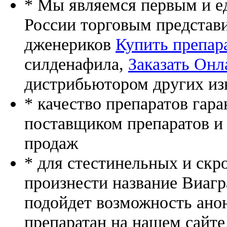
* Мы являемся первым и е
России торговым представ
дженериков
Купить препара
силденафила
,
Заказать Онл
дистрибьютором других из
* качество препаратов гар
поставщиком препаратов и
продаж
* для стестинельных и скр
произнести название Виагр
подойдет возможность ано
препаратан на нашем сайте