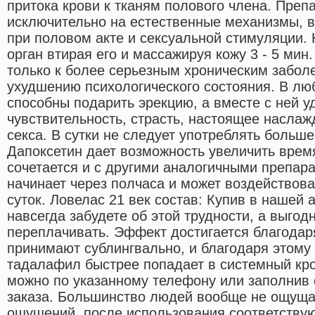
притока крови к тканям полового члена. Преп
исключительно на естественные механизмы, в
при половом акте и сексуальной стимуляции.
орган втирая его и массажируя кожу 3 - 5 мин.
только к более серьезным хроническим заболе
ухудшению психологического состояния. В лю
способны подарить эрекцию, а вместе с ней у
чувствительность, страсть, настоящее наслаж
секса. В сутки не следует употреблять больш
Дапоксетин дает возможность увеличить время
сочетается и с другими аналогичными препар
начинает через полчаса и может воздействова
суток. Ловелас 21 век состав: Купив в нашей 
навсегда забудете об этой трудности, а выгод
переплачивать. Эффект достигается благодаря
принимают сублингвально, и благодаря этому
тадалафил быстрее попадает в системный кро
можно по указанному телефону или заполнив
заказа. Большинство людей вообще не ощуща
ощущений, после использования соответству