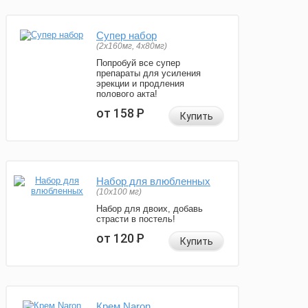
Супер набор
(2х160мг, 4х80мг)
Попробуй все супер
препараты для усиления
эрекции и продления
полового акта!
от 158
Р
Купить
Набор для влюбленных
(10х100 мг)
Набор для двоих, добавь
страсти в постель!
от 120
Р
Купить
Крем Naron