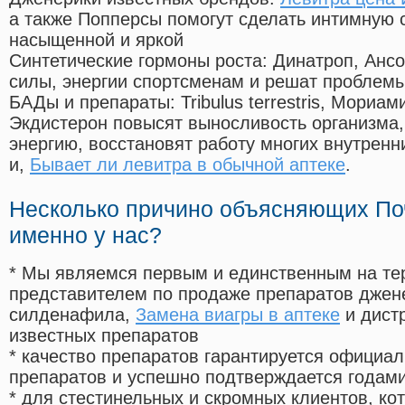
а также Попперсы помогут сделать интимную 
насыщенной и яркой
Синтетические гормоны роста
: Динатроп, Анс
силы, энергии спортсменам и решат проблем
БАДы и препараты:
Tribulus terrestris, Мориа
Экдистерон повысят выносливость организма,
энергию, восстановят работу многих внутренн
и,
Бывает ли левитра в обычной аптеке
.
Несколько причино объясняющих По
именно у нас?
* Мы являемся первым и единственным на те
представителем по продаже препаратов дже
силденафила
,
Замена виагры в аптеке
и дист
известных препаратов
* качество препаратов гарантируется офици
препаратов и успешно подтверждается годам
* для стестинельных и скромных клиентов, ко