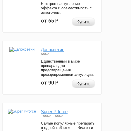
Быстрое наступление
эффекта и совместимость с
алкоголем.
от 65
Р
Купить
Дапоксетин
60мг
Единственный в мире
препарат для
предотвращения
преждевременной эякуляции.
от 90
Р
Купить
Super P-force
100мг + 60мг
Самые популярные препараты
в одной таблетке — Виагра и