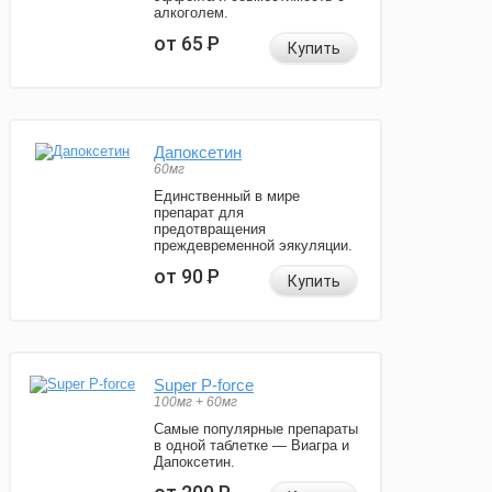
алкоголем.
от 65
Р
Купить
Дапоксетин
60мг
Единственный в мире
препарат для
предотвращения
преждевременной эякуляции.
от 90
Р
Купить
Super P-force
100мг + 60мг
Самые популярные препараты
в одной таблетке — Виагра и
Дапоксетин.