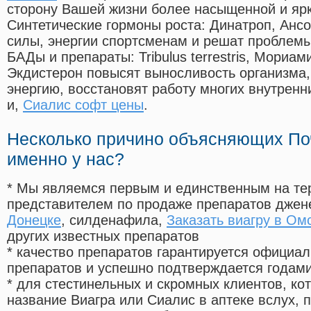
сторону Вашей жизни более насыщенной и яр
Синтетические гормоны роста
: Динатроп, Анс
силы, энергии спортсменам и решат проблем
БАДы и препараты:
Tribulus terrestris, Мориа
Экдистерон повысят выносливость организма,
энергию, восстановят работу многих внутренн
и,
Сиалис софт цены
.
Несколько причино объясняющих По
именно у нас?
* Мы являемся первым и единственным на те
представителем по продаже препаратов дже
Донецке
, силденафила
,
Заказать виагру в Ом
других известных препаратов
* качество препаратов гарантируется офици
препаратов и успешно подтверждается годам
* для стестинельных и скромных клиентов, ко
название Виагра или Сиалис в аптеке вслух, 