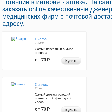
потенции в интернет- аптеке. На са
заказать online качественные джене
медицинских фирм с почтовой доста
адресу.
Виагра
100мг
Самый известный в мире
препарат
от 70
Р
Купить
Сиалис
20 мг
Самый долгоиграющий
препарат. Эффект до 36
часов.
от 70
Р
Купить