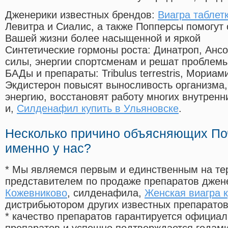
Дженерики известных брендов:
Виагра таблет
Левитра и Сиалис, а также Попперсы помогут
Вашей жизни более насыщенной и яркой
Синтетические гормоны роста
: Динатроп, Анс
силы, энергии спортсменам и решат проблем
БАДы и препараты:
Tribulus terrestris, Мориа
Экдистерон повысят выносливость организма,
энергию, восстановят работу многих внутренн
и,
Силденафил купить в Ульяновске
.
Несколько причино объясняющих По
именно у нас?
* Мы являемся первым и единственным на те
представителем по продаже препаратов дже
Кожевниково
, силденафила
,
Женская виагра 
дистрибьютором других известных препарато
* качество препаратов гарантируется офици