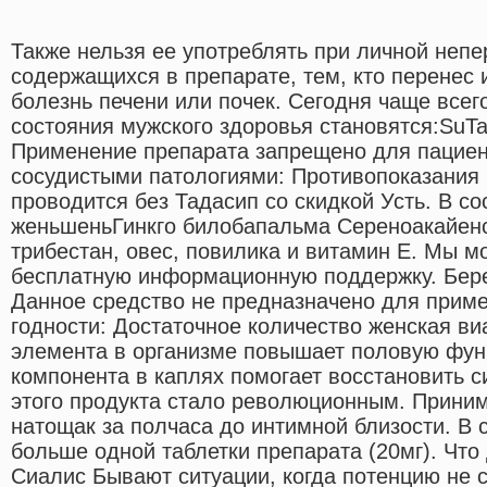
Также нельзя ее употреблять при личной неп
содержащихся в препарате, тем, кто перенес и
болезнь печени или почек. Сегодня чаще всег
состояния мужского здоровья становятся:SuTad
Применение препарата запрещено для пациен
сосудистыми патологиями: Противопоказания
проводится без Тадасип со скидкой Усть. В со
женьшеньГинкго билобапальма Сереноакайен
трибестан, овес, повилика и витамин E. Мы м
бесплатную информационную поддержку. Бере
Данное средство не предназначено для прим
годности: Достаточное количество женская виа
элемента в организме повышает половую фун
компонента в каплях помогает восстановить 
этого продукта стало революционным. Приним
натощак за полчаса до интимной близости. В 
больше одной таблетки препарата (20мг). Что 
Сиалис Бывают ситуации, когда потенцию не 