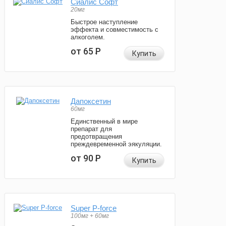
Сиалис Софт
20мг
Быстрое наступление
эффекта и совместимость с
алкоголем.
от 65
Р
Купить
Дапоксетин
60мг
Единственный в мире
препарат для
предотвращения
преждевременной эякуляции.
от 90
Р
Купить
Super P-force
100мг + 60мг