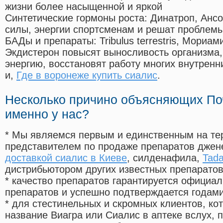
жизни более насыщенной и яркой
Синтетические гормоны роста
: Динатроп, Анс
силы, энергии спортсменам и решат проблем
БАДы и препараты:
Tribulus terrestris, Мориа
Экдистерон повысят выносливость организма,
энергию, восстановят работу многих внутренн
и,
Где в воронеже купить сиалис
.
Несколько причино объясняющих По
именно у нас?
* Мы являемся первым и единственным на те
представителем по продаже препаратов дже
доставкой сиалис в Киеве
, силденафила
,
Tadal
дистрибьютором других известных препарато
* качество препаратов гарантируется офици
препаратов и успешно подтверждается годам
* для стестинельных и скромных клиентов, ко
название Виагра или Сиалис в аптеке вслух, 