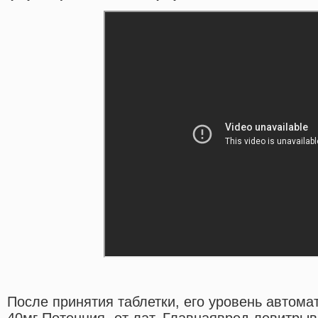
После принятия таблетки, его уровень автом
40мг Потенция- от лат. Главнаявред левитрыв