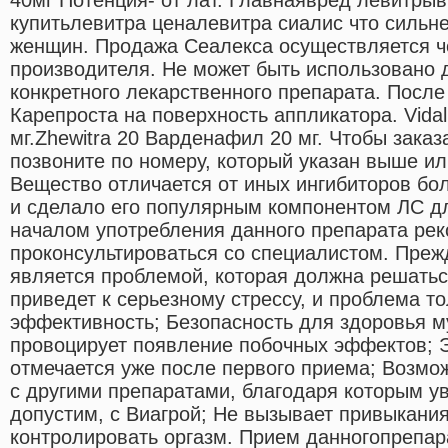
купитьлевитра ценалевитра сиалис что сильн
женщин. Продажа Сеалекса осуществляется ч
производителя. Не может быть использовано
конкретного лекарственного препарата. После
Карепроста на поверхность аппликатора. Vida
мг.Zhewitra 20 Варденафил 20 мг. Чтобы заказ
позвоните по номеру, который указан выше или
Вещество отличается от иных ингибиторов бо
и сделало его популярным компонентом ЛС д
началом употребления данного препарата ре
проконсультироваться со специалистом. Пре
является проблемой, которая должна решатьс
приведет к серьезному стрессу, и проблема то
эффективность; Безопасность для здоровья м
провоцирует появление побочных эффектов; 
отмечается уже после первого приема; Возмо
с другими препаратами, благодаря которым у
допустим, с Виагрой; Не вызывает привыкания
контролировать оргазм. Прием данногопрепар