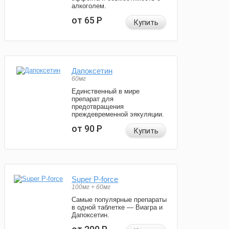
алкоголем.
от 65
Р
Купить
Дапоксетин
60мг
Единственный в мире
препарат для
предотвращения
преждевременной эякуляции.
от 90
Р
Купить
Super P-force
100мг + 60мг
Самые популярные препараты
в одной таблетке — Виагра и
Дапоксетин.