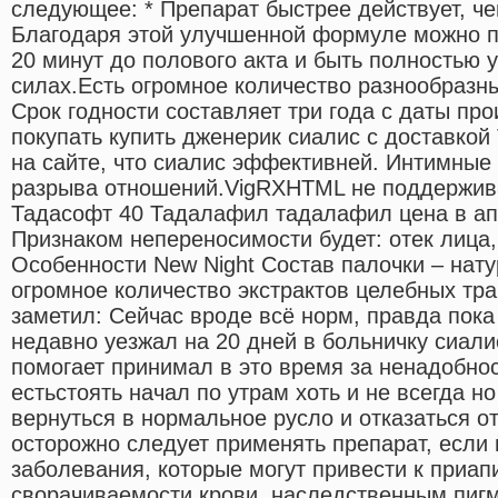
следующее: * Препарат быстрее действует, ч
Благодаря этой улучшенной формуле можно п
20 минут до полового акта и быть полностью 
силах.Есть огромное количество разнообразн
Срок годности составляет три года с даты пр
покупать купить дженерик сиалис с доставкой 
на сайте, что сиалис эффективней. Интимные
разрыва отношений.VigRXHTML не поддерживае
Тадасофт 40 Тадалафил тадалафил цена в апт
Признаком непереносимости будет: отек лица,
Особенности New Night Состав палочки – нат
огромное количество экстрактов целебных тра
заметил: Сейчас вроде всё норм, правда пока
недавно уезжал на 20 дней в больничку сиали
помогает принимал в это время за ненадобно
естьстоять начал по утрам хоть и не всегда н
вернуться в нормальное русло и отказаться о
осторожно следует применять препарат, если
заболевания, которые могут привести к приап
сворачиваемости крови, наследственным пиг