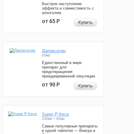
Быстрое наступление
эффекта и совместимость с
алкоголем.
от 65
Р
Купить
Дапоксетин
60мг
Единственный в мире
препарат для
предотвращения
преждевременной эякуляции.
от 90
Р
Купить
Super P-force
100мг + 60мг
Самые популярные препараты
в одной таблетке — Виагра и