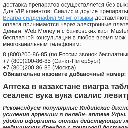
доставка препаратов осуществляется без вых
Для VIP клиентов: Сиалис и другие препараты
Виагра силденафил 50 мг отзывы
доставляютс
оплата принимаются через электронные плат
Деньги, Web Money и с банковских карт Master
бесплатной консультации в любое время мож
многоканальным телефонам:
8
(800
)200-86-85
(
по России звонок бесплатны
+7
(800
)200-86-85
(
Санкт-Петербург)
+7
(800
)200-86-85
(
Москва)
Обязательно назовите добавочный номер: 
Аптека в казахстане виагра таб
сеалекс вука вука сиалис леви
Рекомендуем популярные Индийские джене
усиления эррекции в онлайн- аптеке Уфы
удобно оформить онлайн действующие л
медицинских брендов с почтовой доставк