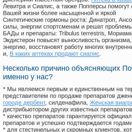
Левитра и Сиалис, а также Попперсы помогут
Вашей жизни более насыщенной и яркой
Синтетические гормоны роста
: Динатроп, Анс
силы, энергии спортсменам и решат проблем
БАДы и препараты:
Tribulus terrestris, Мориа
Экдистерон повысят выносливость организма,
энергию, восстановят работу многих внутренн
и,
В каких аптеках продают сиалис
.
Несколько причино объясняющих По
именно у нас?
* Мы являемся первым и единственным на те
представителем по продаже препаратов дже
городе дербент
, силденафила
,
Женская виагр
дистрибьютором других известных препарато
* качество препаратов гарантируется офици
препаратов и успешно подтверждается годам
* для стестинельных и скромных клиентов, ко