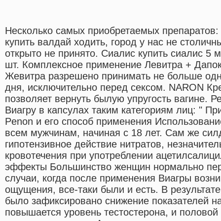
Несколько самых приобретаемых препаратов: 
купить валдай ходить, город у нас не столичн
открыто не принято. Сиалис купить сиалис 5 м
шт. Комплексное применение Левитра + Дапо
Жевитра разрешено принимать не больше одн
дня, исключительно перед сексом. NARON Кре
позволяет вернуть былую упругость вагине. 
Виагру в капсулах таким категориям лиц: " П
Penon и его способ применения Использовани
всем мужчинам, начиная с 18 лет. Сам же с
гипотензивное действие нитратов, незначите
кровотечения при употреблении ацетилсалиц
эффекты Большинство женщин нормально пере
случаи, когда после применения Виагры возн
ощущения, все-таки были и есть. В результат
было зафиксировано снижение показателей на 
повышается уровень тестостерона, и половой