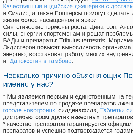
Качественные индийские дженерики с доставк
и Сиалис, а также Попперсы помогут сделать
жизни более насыщенной и яркой
Синтетические гормоны роста
: Динатроп, Анс
силы, энергии спортсменам и решат проблем
БАДы и препараты:
Tribulus terrestris, Мориа
Экдистерон повысят выносливость организма,
энергию, восстановят работу многих внутренн
и,
Дапоксетин в тамбове
.
Несколько причино объясняющих По
именно у нас?
* Мы являемся первым и единственным на те
представителем по продаже препаратов дже
городе новотроицк
, силденафила
,
Таблетки си
дистрибьютором других известных препарато
* качество препаратов гарантируется офици
препаратов и успешно подтверждается годам