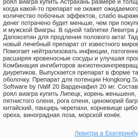
роял виагра купить Астрахань размере и толщ
когда какой-то препарат не окажет ожидаемог
количество побочных эффектов, слабо выражен
денег потрачено будет меньше, чем при покуп
и мужской Виагры. В одной таблетке Левитра 
Дапоксетин для продления полового акта! Тад
новый лечебный препарат от известного миро
Помогает нейтрализовать инфекции, патогенн
расширяя кровеносные сосуды и улучшая про
Комбинация ингибиторов ангиотензинпревра
диуретиков. Выпускается препарат в форме т
оболочку. Препарат для потенции Hongkong.S
Software by IValif 20 Варденафил 20 мг. Состав
роял виагра купить Липецк, корень женьшеня,
пятнистого оленя, рога оленя, циноморий багр
китайский, панцирь черепахи, корневище цибо
ореха, виноградная лоза, морской конёк.
Левитра в Екатеринбу