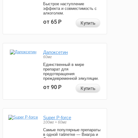
Быстрое наступление
эффекта и совместимость с
алкоголем.
от 65
Р
Купить
Дапоксетин
60мг
Единственный в мире
препарат для
предотвращения
преждевременной эякуляции.
от 90
Р
Купить
Super P-force
100мг + 60мг
Самые популярные препараты
в одной таблетке — Виагра и