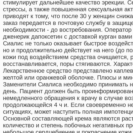
стимулирует дальнейшее качество эрекции. С
стрессы, а также повышенная сексуальная акт
приводят к тому, что после 30 у женщин снижа
заказ передается в почтовую службу в защище
необходимости - до востребования. Оператор 
дженерик дапоксетин с доставкой курган вам
Сиалис не только оказывает быстрое воздейст
но и продолжительно действует на него (до по
кожи под воздействием средства очищается, 
восстанавливается, поры стягиваются. Харак
Лекарственное средство представлено капле
желтой или оранжевой оболочке. Плюсы и ми
Заменители Сиалиса необходимо принимать н
день. Пациент должен быть проинформирован
немедленного обращения к врачу в случае во
продолжающейся 4 ч и. Если своевременно не
ситуациях, может наступить полная импотенци
Основной составляющей крема являются раст
количество и степень побочных негативных п
небольшое сердцебиение и покраснение кожи 