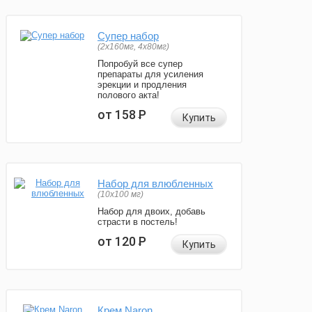
Супер набор
(2х160мг, 4х80мг)
Попробуй все супер
препараты для усиления
эрекции и продления
полового акта!
от 158
Р
Купить
Набор для влюбленных
(10х100 мг)
Набор для двоих, добавь
страсти в постель!
от 120
Р
Купить
Крем Naron