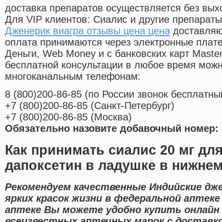
доставка препаратов осуществляется без вых
Для VIP клиентов: Сиалис и другие препараты
Дженерик виагра отзывы цена цена
доставляю
оплата принимаются через электронные плат
Деньги, Web Money и с банковских карт Master
бесплатной консультации в любое время мож
многоканальным телефонам:
8
(800
)200-86-85
(
по России звонок бесплатны
+7
(800
)200-86-85
(
Санкт-Петербург)
+7
(800
)200-86-85
(
Москва)
Обязательно назовите добавочный номер: 
Как принимать сиалис 20 мг дл
дапоксетин в ладушке в нижне
Рекомендуем качественные Индийские дж
ярких красок жизни в федеральной аптеке
аптеке Вы можете удобно купить онлайн
всеизвестных аптечных марок с доставко