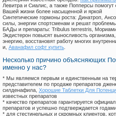
Левитра и Сиалис, а также Попперсы помогут
Вашей жизни более насыщенной и яркой
Синтетические гормоны роста
: Динатроп, Анс
силы, энергии спортсменам и решат проблем
БАДы и препараты:
Tribulus terrestris, Мориа
Экдистерон повысят выносливость организма,
энергию, восстановят работу многих внутренн
и,
Аванафил софт купить
.
Несколько причино объясняющих По
именно у нас?
* Мы являемся первым и единственным на те
представителем по продаже препаратов дже
силденафила
,
Хорошие Таблетки Для Потенц
известных препаратов
* качество препаратов гарантируется офици
препаратов и успешно подтверждается годам
* для стестинельных и скромных клиентов, ко