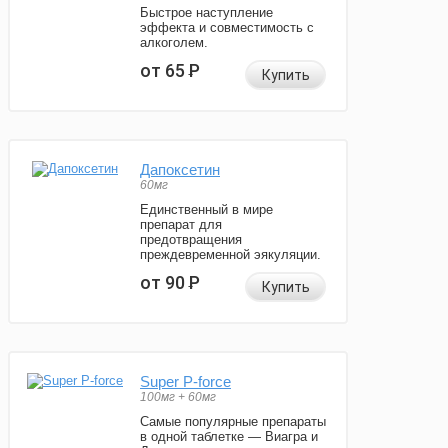
Быстрое наступление
эффекта и совместимость с
алкоголем.
от 65
Р
Купить
Дапоксетин
60мг
Единственный в мире
препарат для
предотвращения
преждевременной эякуляции.
от 90
Р
Купить
Super P-force
100мг + 60мг
Самые популярные препараты
в одной таблетке — Виагра и